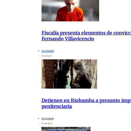
Fiscalía presenta elementos de convicc
Fernando Villavicencio
ECUADOR
11:10 ECT
Detienen en Riobamba a presunto impli
penitenciaria
ECUADOR
11:05 ECT