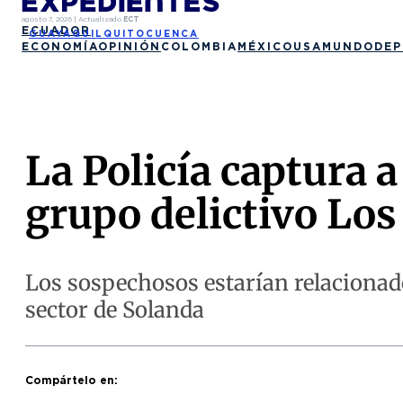
agosto 7, 2026
|
Actualizado
ECT
ECUADOR
GUAYAQUIL
QUITO
CUENCA
ECONOMÍA
OPINIÓN
COLOMBIA
MÉXICO
USA
MUNDO
DEP
La Policía captura 
grupo delictivo Los 
Los sospechosos estarían relacionad
sector de Solanda
Compártelo en: