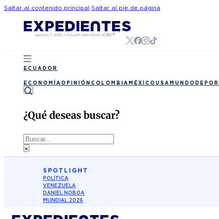
Saltar al contenido principal
Saltar al pie de página
agosto 7, 2026
|
Actualizado
04:01:28
ECT
ECUADOR
ECONOMÍA
OPINIÓN
COLOMBIA
MÉXICO
USA
MUNDO
DEPOR
¿Qué deseas buscar?
Buscar
×
SPOTLIGHT
POLÍTICA
VENEZUELA
DANIEL NOBOA
MUNDIAL 2026