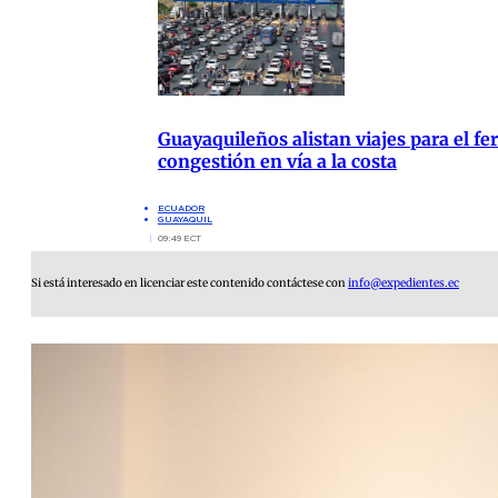
Guayaquileños alistan viajes para el fer
congestión en vía a la costa
ECUADOR
GUAYAQUIL
09:49 ECT
Si está interesado en licenciar este contenido contáctese con
info@expedientes.ec