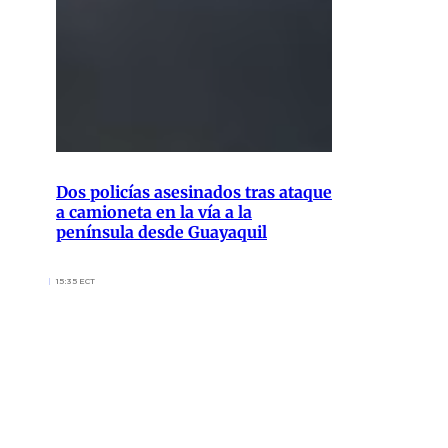
Dos policías asesinados tras ataque
a camioneta en la vía a la
península desde Guayaquil
15:35 ECT