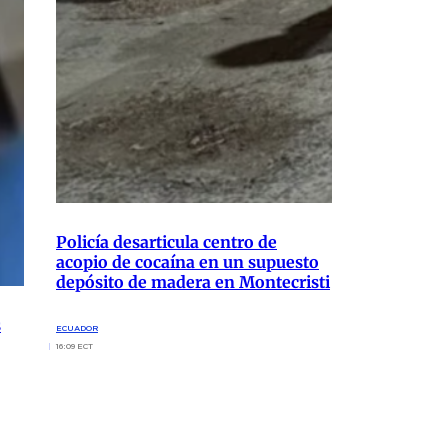
Policía desarticula centro de
acopio de cocaína en un supuesto
depósito de madera en Montecristi
s
ECUADOR
16:09 ECT