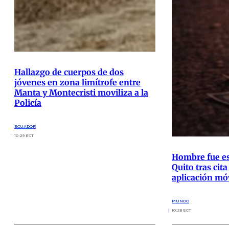
Hallazgo de cuerpos de dos
jóvenes en zona limítrofe entre
Manta y Montecristi moviliza a la
Policía
ECUADOR
10:29 ECT
Hombre fue e
Quito tras cit
aplicación móv
MUNDO
10:28 ECT