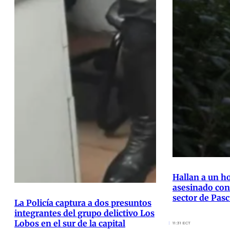
Hallan a un 
asesinado con
sector de Pas
La Policía captura a dos presuntos
integrantes del grupo delictivo Los
Lobos en el sur de la capital
11:31 ECT