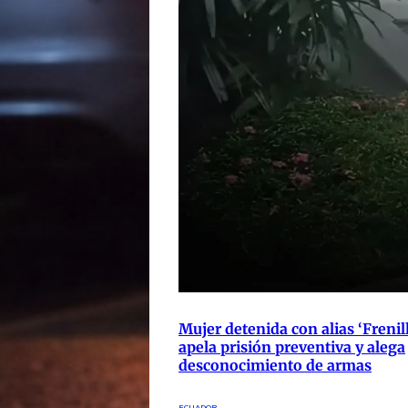
Mujer detenida con alias ‘Frenil
apela prisión preventiva y alega
desconocimiento de armas
ECUADOR