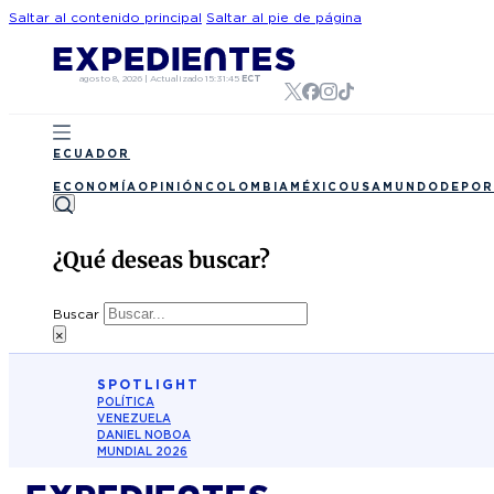
Saltar al contenido principal
Saltar al pie de página
agosto 8, 2026
|
Actualizado
15:31:45
ECT
ECUADOR
ECONOMÍA
OPINIÓN
COLOMBIA
MÉXICO
USA
MUNDO
DEPOR
¿Qué deseas buscar?
Buscar
×
SPOTLIGHT
POLÍTICA
VENEZUELA
DANIEL NOBOA
MUNDIAL 2026