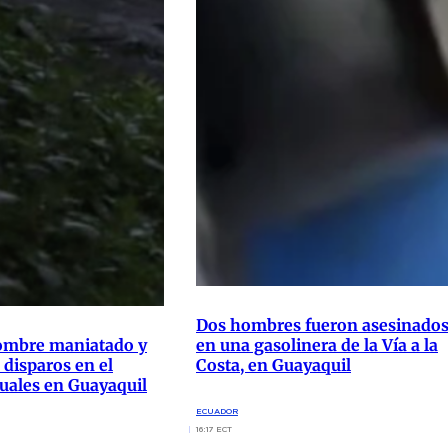
Dos hombres fueron asesinado
hombre maniatado y
en una gasolinera de la Vía a la
 disparos en el
Costa, en Guayaquil
cuales en Guayaquil
ECUADOR
16:17 ECT