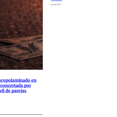
09:56 ECT
scopolaminado en
a concertada por
il de parejas