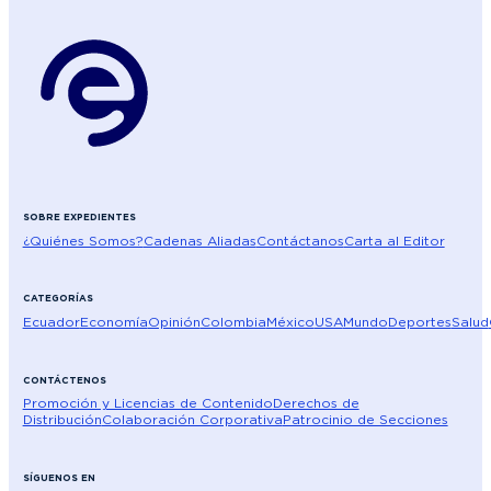
SOBRE EXPEDIENTES
¿Quiénes Somos?
Cadenas Aliadas
Contáctanos
Carta al Editor
CATEGORÍAS
Ecuador
Economía
Opinión
Colombia
México
USA
Mundo
Deportes
Salud
CONTÁCTENOS
Promoción y Licencias de Contenido
Derechos de
Distribución
Colaboración Corporativa
Patrocinio de Secciones
SÍGUENOS EN