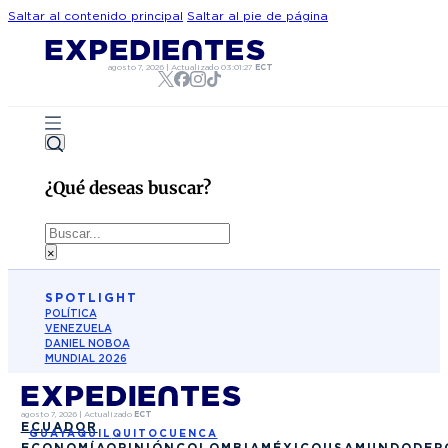
Saltar al contenido principal
Saltar al pie de página
agosto 7, 2026
|
Actualizado
03:01:27
ECT
¿Qué deseas buscar?
Buscar
×
SPOTLIGHT
POLÍTICA
VENEZUELA
DANIEL NOBOA
MUNDIAL 2026
agosto 7, 2026
|
Actualizado
ECT
ECUADOR
GUAYAQUIL
QUITO
CUENCA
ECONOMÍA
OPINIÓN
COLOMBIA
MÉXICO
USA
MUNDO
DEP