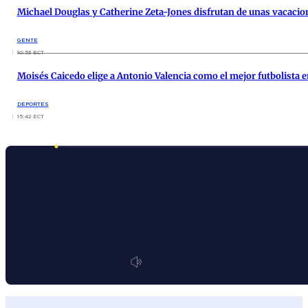
Michael Douglas y Catherine Zeta-Jones disfrutan de unas vacacione
GENTE
10:53 ECT
Moisés Caicedo elige a Antonio Valencia como el mejor futbolista e
DEPORTES
15:42 ECT