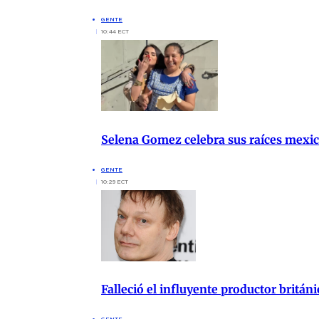
GENTE
10:44 ECT
Selena Gomez celebra sus raíces mexi
GENTE
10:29 ECT
Falleció el influyente productor britán