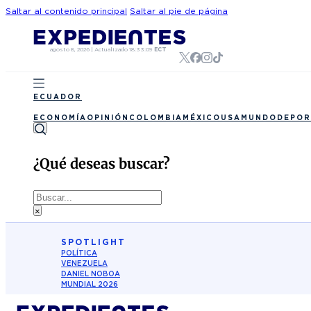
Saltar al contenido principal
Saltar al pie de página
agosto 8, 2026
|
Actualizado
18:33:09
ECT
ECUADOR
ECONOMÍA
OPINIÓN
COLOMBIA
MÉXICO
USA
MUNDO
DEPOR
¿Qué deseas buscar?
Buscar
×
SPOTLIGHT
POLÍTICA
VENEZUELA
DANIEL NOBOA
MUNDIAL 2026