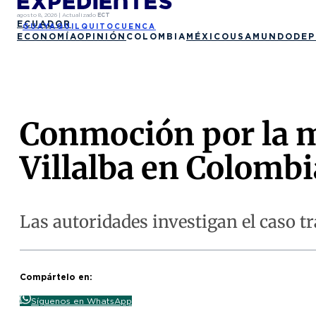
agosto 8, 2026
|
Actualizado
ECT
ECUADOR
GUAYAQUIL
QUITO
CUENCA
ECONOMÍA
OPINIÓN
COLOMBIA
MÉXICO
USA
MUNDO
DEP
Conmoción por la mu
Villalba en Colombi
Las autoridades investigan el caso t
Compártelo en:
Síguenos en WhatsApp