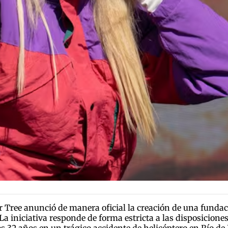
er Tree anunció de manera oficial la creación de una funda
 La iniciativa responde de forma estricta a las disposiciones
 32 años en un trágico accidente de helicóptero en Río de Ja