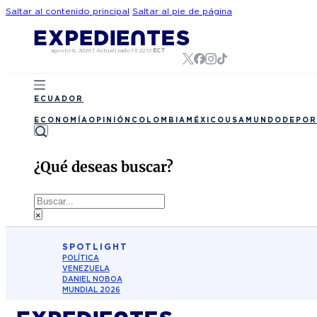
Saltar al contenido principal
Saltar al pie de página
agosto 8, 2026
|
Actualizado
13:22:12
ECT
ECUADOR
ECONOMÍA
OPINIÓN
COLOMBIA
MÉXICO
USA
MUNDO
DEPOR
¿Qué deseas buscar?
Buscar
×
SPOTLIGHT
POLÍTICA
VENEZUELA
DANIEL NOBOA
MUNDIAL 2026