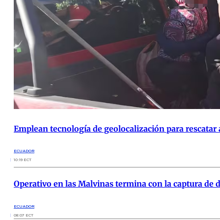
Emplean tecnología de geolocalización para rescatar 
ECUADOR
10:19 ECT
Operativo en las Malvinas termina con la captura de do
ECUADOR
08:07 ECT