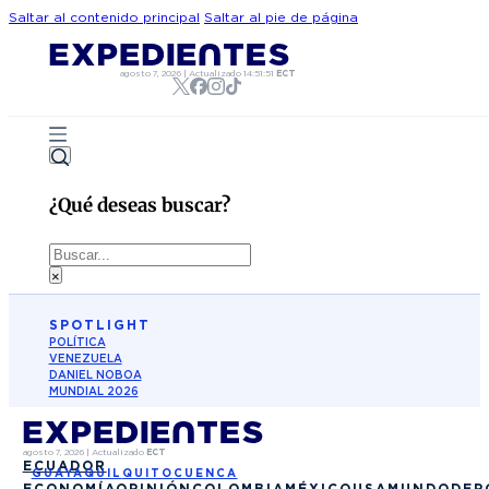
Saltar al contenido principal
Saltar al pie de página
agosto 7, 2026
|
Actualizado
14:51:51
ECT
¿Qué deseas buscar?
Buscar
×
SPOTLIGHT
POLÍTICA
VENEZUELA
DANIEL NOBOA
MUNDIAL 2026
agosto 7, 2026
|
Actualizado
ECT
ECUADOR
GUAYAQUIL
QUITO
CUENCA
ECONOMÍA
OPINIÓN
COLOMBIA
MÉXICO
USA
MUNDO
DEP