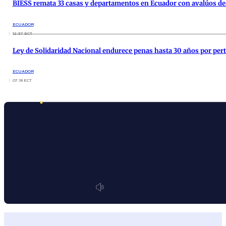
BIESS remata 33 casas y departamentos en Ecuador con avalúos de
ECUADOR
12:37 ECT
Ley de Solidaridad Nacional endurece penas hasta 30 años por pe
ECUADOR
07:18 ECT