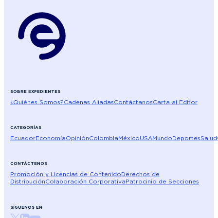
SOBRE EXPEDIENTES
¿Quiénes Somos?
Cadenas Aliadas
Contáctanos
Carta al Editor
CATEGORÍAS
Ecuador
Economía
Opinión
Colombia
México
USA
Mundo
Deportes
Salud
CONTÁCTENOS
Promoción y Licencias de Contenido
Derechos de
Distribución
Colaboración Corporativa
Patrocinio de Secciones
SÍGUENOS EN