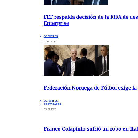
FEF respalda decisión de la FIFA de de
Enterprise
DEPORTES
11:44 ECT
Federación Noruega de Fútbol exige la
DEPORTES
DESTACADOS
09:52 ECT
Franco Colapinto sufrió un robo en Ita