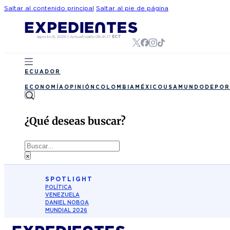
Saltar al contenido principal
Saltar al pie de página
agosto 8, 2026
|
Actualizado
08:41:17
ECT
ECUADOR
ECONOMÍA
OPINIÓN
COLOMBIA
MÉXICO
USA
MUNDO
DEPOR
¿Qué deseas buscar?
Buscar
×
SPOTLIGHT
POLÍTICA
VENEZUELA
DANIEL NOBOA
MUNDIAL 2026