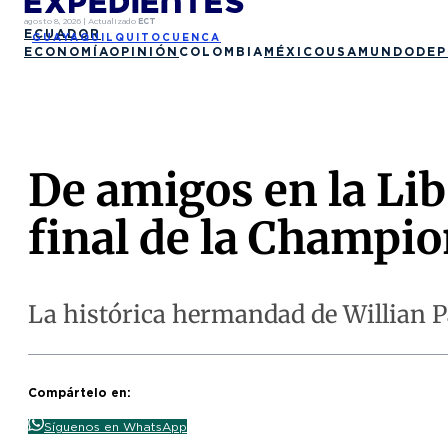
agosto 8, 2026
|
Actualizado
ECT
ECUADOR
GUAYAQUIL
QUITO
CUENCA
ECONOMÍA
OPINIÓN
COLOMBIA
MÉXICO
USA
MUNDO
DEP
De amigos en la Lib
final de la Champi
La histórica hermandad de Willian Pa
Compártelo en:
Síguenos en WhatsApp