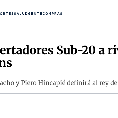
ORTES
SALUD
GENTE
COMPRAS
ertadores Sub-20 a ri
ons
cho y Piero Hincapié definirá al rey d