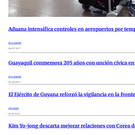
Aduana intensifica controles en aeropuertos por te
ECUADOR
09:37 ECT
Guayaquil conmemora 205 años con unción cívica en
ECUADOR
13:45 ECT
El Ejército de Guyana reforzó la vigilancia en la fron
MUNDO
16:57 ECT
Kim Yo-jong descarta mejorar relaciones con Corea d