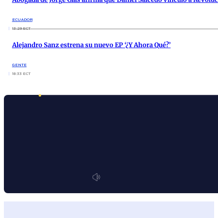
ECUADOR
13:29 ECT
Alejandro Sanz estrena su nuevo EP ‘¿Y Ahora Qué?’
GENTE
18:33 ECT