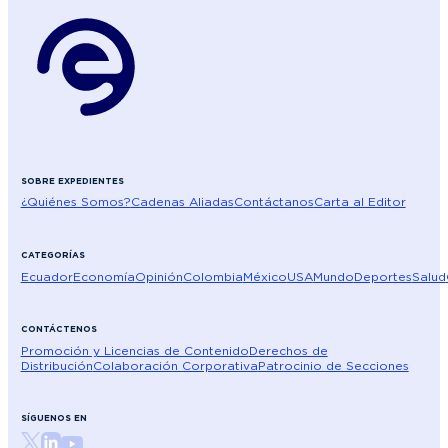
SOBRE EXPEDIENTES
¿Quiénes Somos?
Cadenas Aliadas
Contáctanos
Carta al Editor
CATEGORÍAS
Ecuador
Economía
Opinión
Colombia
México
USA
Mundo
Deportes
Salud
CONTÁCTENOS
Promoción y Licencias de Contenido
Derechos de
Distribución
Colaboración Corporativa
Patrocinio de Secciones
SÍGUENOS EN