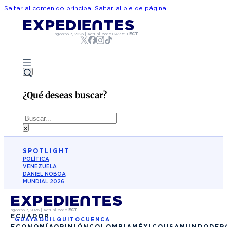
Saltar al contenido principal
Saltar al pie de página
agosto 8, 2026
|
Actualizado
04:35:11
ECT
¿Qué deseas buscar?
Buscar
×
SPOTLIGHT
POLÍTICA
VENEZUELA
DANIEL NOBOA
MUNDIAL 2026
agosto 8, 2026
|
Actualizado
ECT
ECUADOR
GUAYAQUIL
QUITO
CUENCA
ECONOMÍA
OPINIÓN
COLOMBIA
MÉXICO
USA
MUNDO
DEP