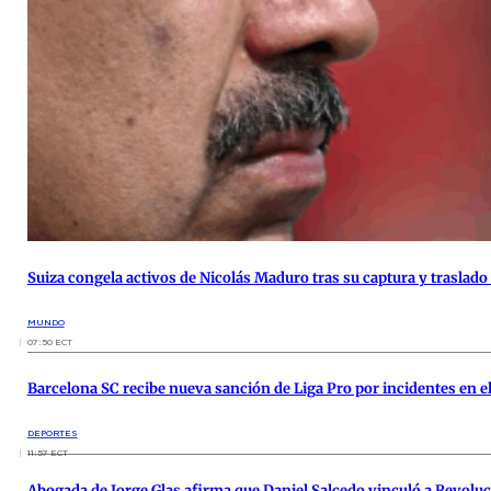
Suiza congela activos de Nicolás Maduro tras su captura y traslado 
MUNDO
07:50 ECT
Barcelona SC recibe nueva sanción de Liga Pro por incidentes en el 
DEPORTES
11:57 ECT
Abogada de Jorge Glas afirma que Daniel Salcedo vinculó a Revolu