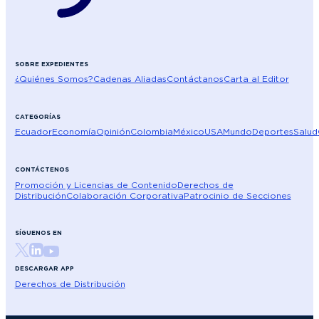
SOBRE EXPEDIENTES
¿Quiénes Somos?
Cadenas Aliadas
Contáctanos
Carta al Editor
CATEGORÍAS
Ecuador
Economía
Opinión
Colombia
México
USA
Mundo
Deportes
Salud
CONTÁCTENOS
Promoción y Licencias de Contenido
Derechos de
Distribución
Colaboración Corporativa
Patrocinio de Secciones
SÍGUENOS EN
DESCARGAR APP
Derechos de Distribución