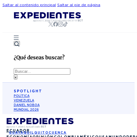
Saltar al contenido principal
Saltar al pie de página
agosto 7, 2026
|
Actualizado
04:37:11
ECT
¿Qué deseas buscar?
Buscar
×
SPOTLIGHT
POLÍTICA
VENEZUELA
DANIEL NOBOA
MUNDIAL 2026
agosto 7, 2026
|
Actualizado
ECT
ECUADOR
GUAYAQUIL
QUITO
CUENCA
ECONOMÍA
OPINIÓN
COLOMBIA
MÉXICO
USA
MUNDO
DEP