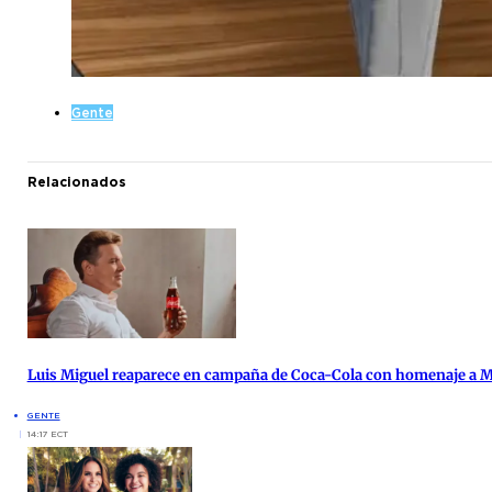
Gente
Relacionados
Luis Miguel reaparece en campaña de Coca-Cola con homenaje a 
GENTE
14:17 ECT