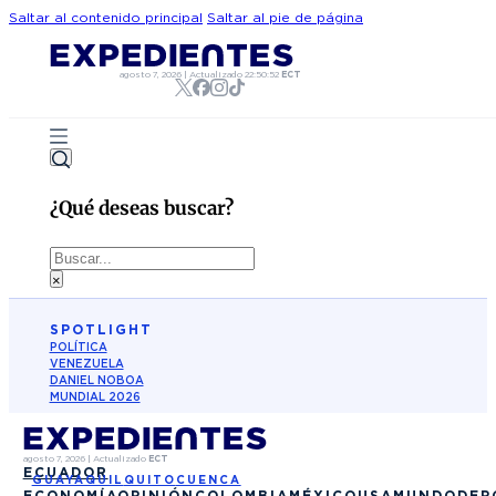
Saltar al contenido principal
Saltar al pie de página
agosto 7, 2026
|
Actualizado
22:50:52
ECT
¿Qué deseas buscar?
Buscar
×
SPOTLIGHT
POLÍTICA
VENEZUELA
DANIEL NOBOA
MUNDIAL 2026
agosto 7, 2026
|
Actualizado
ECT
ECUADOR
GUAYAQUIL
QUITO
CUENCA
ECONOMÍA
OPINIÓN
COLOMBIA
MÉXICO
USA
MUNDO
DEP