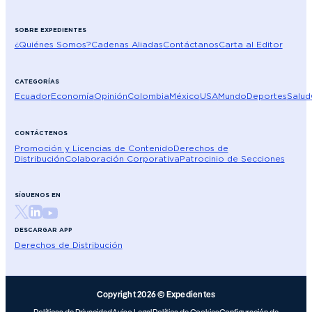
SOBRE EXPEDIENTES
¿Quiénes Somos?
Cadenas Aliadas
Contáctanos
Carta al Editor
CATEGORÍAS
Ecuador
Economía
Opinión
Colombia
México
USA
Mundo
Deportes
Salud
CONTÁCTENOS
Promoción y Licencias de Contenido
Derechos de
Distribución
Colaboración Corporativa
Patrocinio de Secciones
SÍGUENOS EN
DESCARGAR APP
Derechos de Distribución
Copyright 2026 © Expedientes