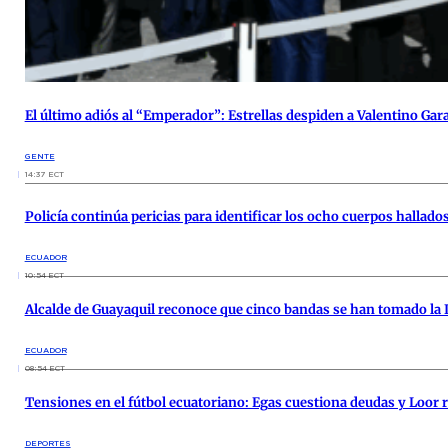
El último adiós al “Emperador”: Estrellas despiden a Valentino Ga
GENTE
14:37 ECT
Policía continúa pericias para identificar los ocho cuerpos hallado
ECUADOR
10:54 ECT
Alcalde de Guayaquil reconoce que cinco bandas se han tomado la Is
ECUADOR
08:54 ECT
Tensiones en el fútbol ecuatoriano: Egas cuestiona deudas y Loor 
DEPORTES