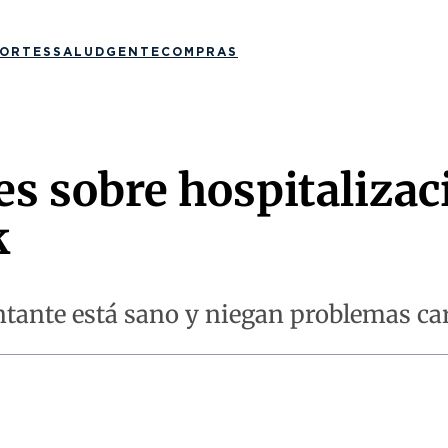
ORTES
SALUD
GENTE
COMPRAS
 sobre hospitalizaci
k
ntante está sano y niegan problemas ca