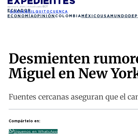
agosto 9, 2026
|
Actualizado
ECT
ECUADOR
GUAYAQUIL
QUITO
CUENCA
ECONOMÍA
OPINIÓN
COLOMBIA
MÉXICO
USA
MUNDO
DEP
Desmienten rumores
Miguel en New Yor
Fuentes cercanas aseguran que el ca
Compártelo en:
Síguenos en WhatsApp