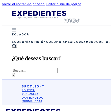
Saltar al contenido principal
Saltar al pie de página
agosto 9, 2026
|
Actualizado
12:52:08
ECT
ECUADOR
ECONOMÍA
OPINIÓN
COLOMBIA
MÉXICO
USA
MUNDO
DEPOR
¿Qué deseas buscar?
Buscar
×
SPOTLIGHT
POLÍTICA
VENEZUELA
DANIEL NOBOA
MUNDIAL 2026