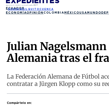
agosto 9, 2026
|
Actualizado
ECT
ECUADOR
GUAYAQUIL
QUITO
CUENCA
ECONOMÍA
OPINIÓN
COLOMBIA
MÉXICO
USA
MUNDO
DEP
Julian Nagelsmann 
Alemania tras el fr
La Federación Alemana de Fútbol acep
contratar a Jürgen Klopp como su re
Compártelo en: