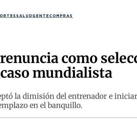
ORTES
SALUD
GENTE
COMPRAS
renuncia como selec
acaso mundialista
tó la dimisión del entrenador e inicia
emplazo en el banquillo.