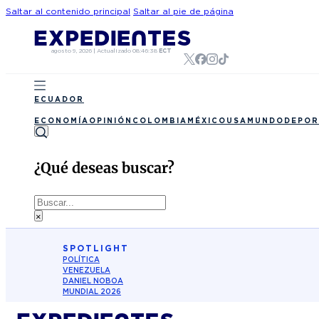
Saltar al contenido principal
Saltar al pie de página
agosto 9, 2026
|
Actualizado
08:46:38
ECT
ECUADOR
ECONOMÍA
OPINIÓN
COLOMBIA
MÉXICO
USA
MUNDO
DEPOR
¿Qué deseas buscar?
Buscar
×
SPOTLIGHT
POLÍTICA
VENEZUELA
DANIEL NOBOA
MUNDIAL 2026