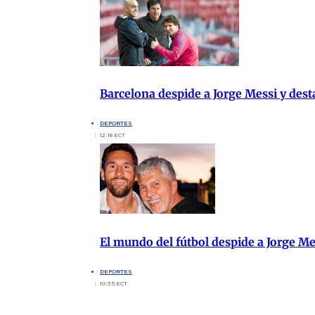
Barcelona despide a Jorge Messi y des
DEPORTES
12:18 ECT
El mundo del fútbol despide a Jorge M
DEPORTES
10:35 ECT