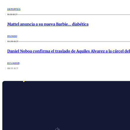
DEPORTES
16:16 ECT
Mattel anuncia a su nueva Barbie… diabética
MUNDO
10:36 ECT
Daniel Noboa confirma el traslado de Aquiles Alvarez a la cárcel d
ECUADOR
08:13 ECT