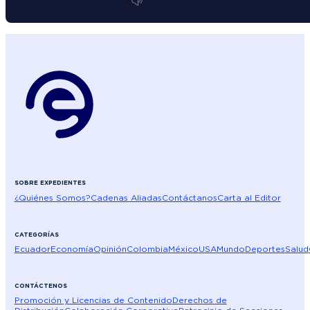
SOBRE EXPEDIENTES
¿Quiénes Somos?
Cadenas Aliadas
Contáctanos
Carta al Editor
CATEGORÍAS
Ecuador
Economía
Opinión
Colombia
México
USA
Mundo
Deportes
Salud
CONTÁCTENOS
Promoción y Licencias de Contenido
Derechos de