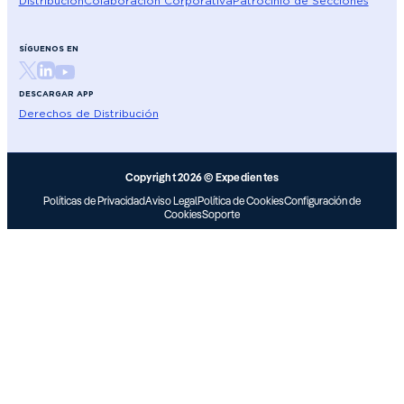
Distribución
Colaboración Corporativa
Patrocinio de Secciones
SÍGUENOS EN
DESCARGAR APP
Derechos de Distribución
Copyright 2026 © Expedientes
Políticas de Privacidad
Aviso Legal
Política de Cookies
Configuración de
Cookies
Soporte