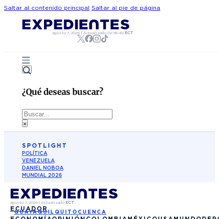
Saltar al contenido principal
Saltar al pie de página
agosto 7, 2026
|
Actualizado
02:58:40
ECT
¿Qué deseas buscar?
Buscar
×
SPOTLIGHT
POLÍTICA
VENEZUELA
DANIEL NOBOA
MUNDIAL 2026
agosto 7, 2026
|
Actualizado
ECT
ECUADOR
GUAYAQUIL
QUITO
CUENCA
ECONOMÍA
OPINIÓN
COLOMBIA
MÉXICO
USA
MUNDO
DEP