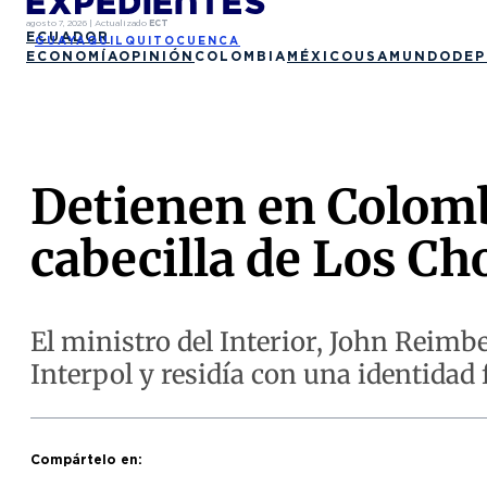
agosto 7, 2026
|
Actualizado
ECT
ECUADOR
GUAYAQUIL
QUITO
CUENCA
ECONOMÍA
OPINIÓN
COLOMBIA
MÉXICO
USA
MUNDO
DEP
Detienen en Colombi
cabecilla de Los C
El ministro del Interior, John Reimb
Interpol y residía con una identidad f
Compártelo en: