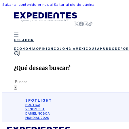
Saltar al contenido principal
Saltar al pie de página
agosto 7, 2026
|
Actualizado
23:45:59
ECT
ECUADOR
ECONOMÍA
OPINIÓN
COLOMBIA
MÉXICO
USA
MUNDO
DEPOR
¿Qué deseas buscar?
Buscar
×
SPOTLIGHT
POLÍTICA
VENEZUELA
DANIEL NOBOA
MUNDIAL 2026