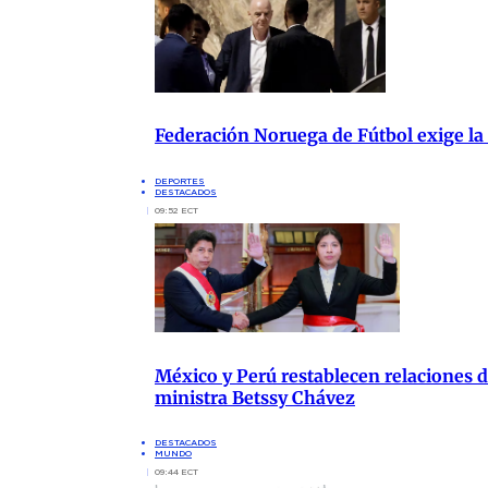
Federación Noruega de Fútbol exige la
DEPORTES
DESTACADOS
09:52 ECT
México y Perú restablecen relaciones di
ministra Betssy Chávez
DESTACADOS
MUNDO
09:44 ECT