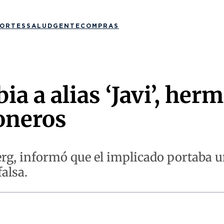
ORTES
SALUD
GENTE
COMPRAS
a a alias ‘Javi’, her
honeros
erg, informó que el implicado portaba u
alsa.