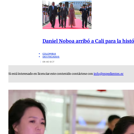
Daniel Noboa arribó a Cali para la hist
COLOMBIA
DESTACADOS
09:40 ECT
Si está interesado en licenciar este contenido contáctese con
info@expedientes.ec