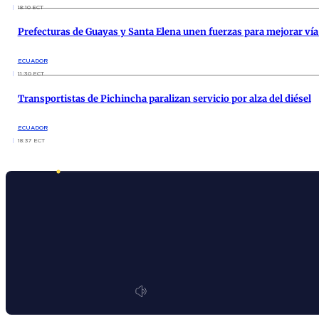
18:10 ECT
Prefecturas de Guayas y Santa Elena unen fuerzas para mejorar vía
ECUADOR
11:30 ECT
Transportistas de Pichincha paralizan servicio por alza del diésel
ECUADOR
18:37 ECT