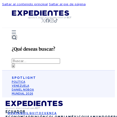
Saltar al contenido principal
Saltar al pie de página
agosto 9, 2026
|
Actualizado
05:07:24
ECT
¿Qué deseas buscar?
Buscar
×
SPOTLIGHT
POLÍTICA
VENEZUELA
DANIEL NOBOA
MUNDIAL 2026
agosto 9, 2026
|
Actualizado
ECT
ECUADOR
GUAYAQUIL
QUITO
CUENCA
ECONOMÍA
OPINIÓN
COLOMBIA
MÉXICO
USA
MUNDO
DEP