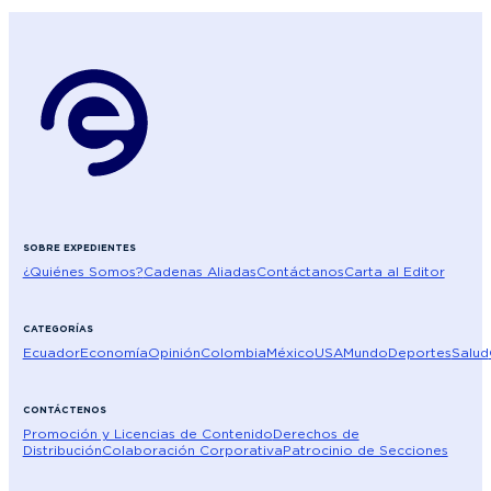
SOBRE EXPEDIENTES
¿Quiénes Somos?
Cadenas Aliadas
Contáctanos
Carta al Editor
CATEGORÍAS
Ecuador
Economía
Opinión
Colombia
México
USA
Mundo
Deportes
Salud
CONTÁCTENOS
Promoción y Licencias de Contenido
Derechos de
Distribución
Colaboración Corporativa
Patrocinio de Secciones