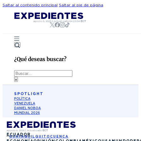
Saltar al contenido principal
Saltar al pie de página
agosto 6, 2026
|
Actualizado
04:23:04
ECT
¿Qué deseas buscar?
Buscar
×
SPOTLIGHT
POLÍTICA
VENEZUELA
DANIEL NOBOA
MUNDIAL 2026
agosto 6, 2026
|
Actualizado
ECT
ECUADOR
GUAYAQUIL
QUITO
CUENCA
ECONOMÍA
OPINIÓN
COLOMBIA
MÉXICO
USA
MUNDO
DEP