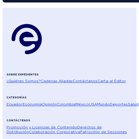
SOBRE EXPEDIENTES
¿Quiénes Somos?
Cadenas Aliadas
Contáctanos
Carta al Editor
CATEGORÍAS
Ecuador
Economía
Opinión
Colombia
México
USA
Mundo
Deportes
Salud
CONTÁCTENOS
Promoción y Licencias de Contenido
Derechos de
Distribución
Colaboración Corporativa
Patrocinio de Secciones