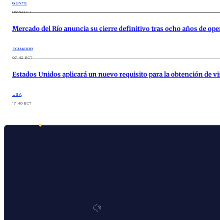
GENTE
06:58 ECT
Mercado del Río anuncia su cierre definitivo tras ocho años de op
ECUADOR
07:42 ECT
Estados Unidos aplicará un nuevo requisito para la obtención de vi
USA
17:40 ECT