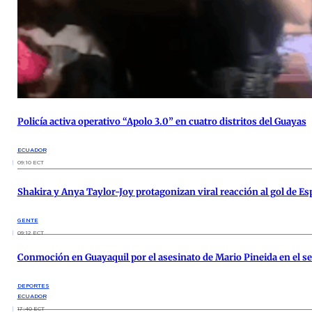
Policía activa operativo “Apolo 3.0” en cuatro distritos del Guayas
ECUADOR
09:10 ECT
Shakira y Anya Taylor-Joy protagonizan viral reacción al gol de E
GENTE
09:12 ECT
Conmoción en Guayaquil por el asesinato de Mario Pineida en el s
DEPORTES
ECUADOR
17:40 ECT