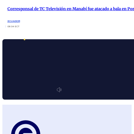
Corresponsal de TC Televisión en Manabí fue atacado a bala en Por
ECUADOR
08:04 ECT