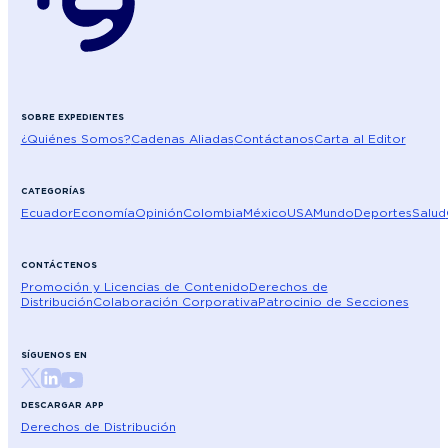
SOBRE EXPEDIENTES
¿Quiénes Somos?
Cadenas Aliadas
Contáctanos
Carta al Editor
CATEGORÍAS
Ecuador
Economía
Opinión
Colombia
México
USA
Mundo
Deportes
Salud
CONTÁCTENOS
Promoción y Licencias de Contenido
Derechos de
Distribución
Colaboración Corporativa
Patrocinio de Secciones
SÍGUENOS EN
DESCARGAR APP
Derechos de Distribución