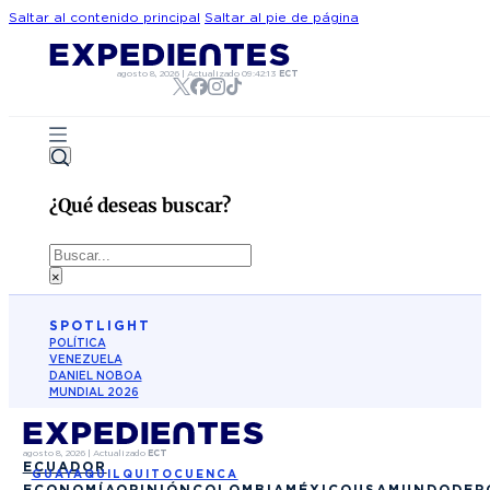
Saltar al contenido principal
Saltar al pie de página
agosto 8, 2026
|
Actualizado
09:42:13
ECT
¿Qué deseas buscar?
Buscar
×
SPOTLIGHT
POLÍTICA
VENEZUELA
DANIEL NOBOA
MUNDIAL 2026
agosto 8, 2026
|
Actualizado
ECT
ECUADOR
GUAYAQUIL
QUITO
CUENCA
ECONOMÍA
OPINIÓN
COLOMBIA
MÉXICO
USA
MUNDO
DEP