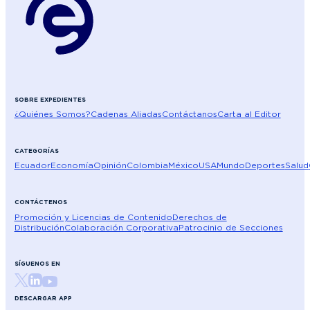
SOBRE EXPEDIENTES
¿Quiénes Somos?
Cadenas Aliadas
Contáctanos
Carta al Editor
CATEGORÍAS
Ecuador
Economía
Opinión
Colombia
México
USA
Mundo
Deportes
Salud
CONTÁCTENOS
Promoción y Licencias de Contenido
Derechos de
Distribución
Colaboración Corporativa
Patrocinio de Secciones
SÍGUENOS EN
DESCARGAR APP