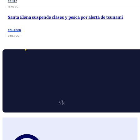
GENTE
15:08 ECT
Santa Elena suspende clases y pesca por alerta de tsunami
ECUADOR
05:33 ECT