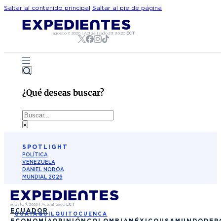
Saltar al contenido principal
Saltar al pie de página
agosto 7, 2026
|
Actualizado
23:36:20
ECT
¿Qué deseas buscar?
Buscar
×
SPOTLIGHT
POLÍTICA
VENEZUELA
DANIEL NOBOA
MUNDIAL 2026
agosto 7, 2026
|
Actualizado
ECT
ECUADOR
GUAYAQUIL
QUITO
CUENCA
ECONOMÍA
OPINIÓN
COLOMBIA
MÉXICO
USA
MUNDO
DEP