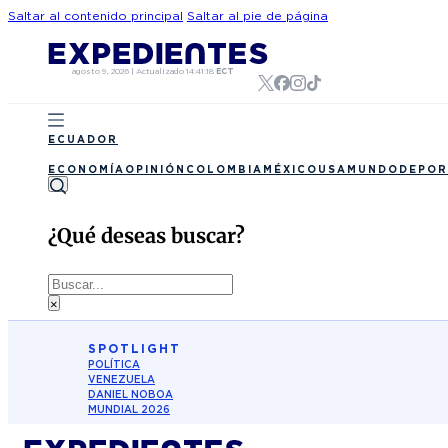
Saltar al contenido principal
Saltar al pie de página
agosto 9, 2026
|
Actualizado
14:41:18
ECT
ECUADOR
ECONOMÍA
OPINIÓN
COLOMBIA
MÉXICO
USA
MUNDO
DEPOR
¿Qué deseas buscar?
Buscar
×
SPOTLIGHT
POLÍTICA
VENEZUELA
DANIEL NOBOA
MUNDIAL 2026