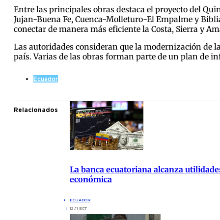
Entre las principales obras destaca el proyecto del Q
Jujan-Buena Fe, Cuenca-Molleturo-El Empalme y Biblián
conectar de manera más eficiente la Costa, Sierra y A
Las autoridades consideran que la modernización de la r
país. Varias de las obras forman parte de un plan de i
Ecuador
Relacionados
La banca ecuatoriana alcanza utilidade
económica
ECUADOR
12:11 ECT