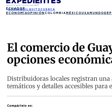
agosto 6, 2026
|
Actualizado
ECT
ECUADOR
GUAYAQUIL
QUITO
CUENCA
ECONOMÍA
OPINIÓN
COLOMBIA
MÉXICO
USA
MUNDO
DEP
El comercio de Gua
opciones económicas
Distribuidoras locales registran un
temáticos y detalles accesibles para 
Compártelo en: