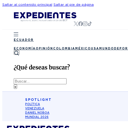
Saltar al contenido principal
Saltar al pie de página
agosto 6, 2026
|
Actualizado
01:29:08
ECT
ECUADOR
ECONOMÍA
OPINIÓN
COLOMBIA
MÉXICO
USA
MUNDO
DEPOR
¿Qué deseas buscar?
Buscar
×
SPOTLIGHT
POLÍTICA
VENEZUELA
DANIEL NOBOA
MUNDIAL 2026