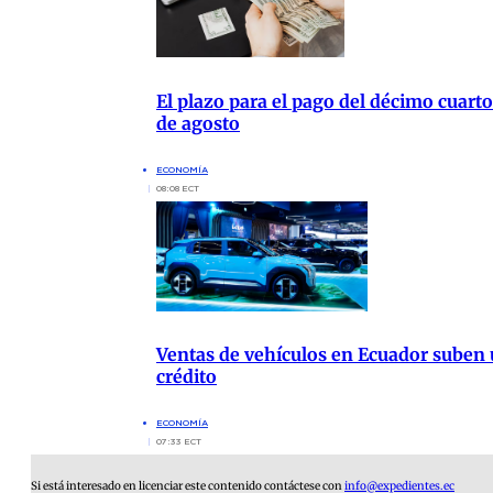
El plazo para el pago del décimo cuarto
de agosto
ECONOMÍA
08:08 ECT
Ventas de vehículos en Ecuador suben 
crédito
ECONOMÍA
07:33 ECT
Si está interesado en licenciar este contenido contáctese con
info@expedientes.ec