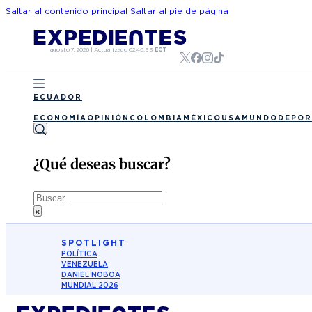
Saltar al contenido principal
Saltar al pie de página
agosto 7, 2026
|
Actualizado
02:46:33
ECT
ECUADOR
ECONOMÍA
OPINIÓN
COLOMBIA
MÉXICO
USA
MUNDO
DEPOR
¿Qué deseas buscar?
Buscar
×
SPOTLIGHT
POLÍTICA
VENEZUELA
DANIEL NOBOA
MUNDIAL 2026