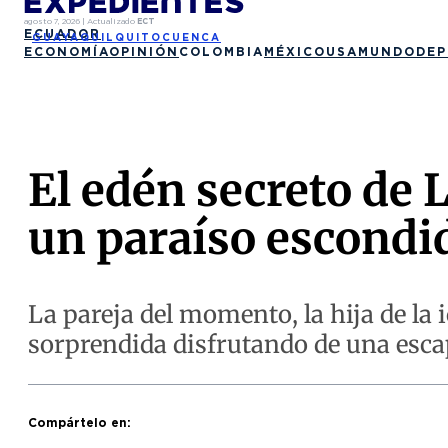
agosto 7, 2026
|
Actualizado
ECT
ECUADOR
GUAYAQUIL
QUITO
CUENCA
ECONOMÍA
OPINIÓN
COLOMBIA
MÉXICO
USA
MUNDO
DEP
El edén secreto de 
un paraíso escondi
La pareja del momento, la hija de la 
sorprendida disfrutando de una escap
Compártelo en: