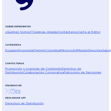
SOBRE EXPEDIENTES
¿Quiénes Somos?
Cadenas Aliadas
Contáctanos
Carta al Editor
CATEGORÍAS
Ecuador
Economía
Opinión
Colombia
México
USA
Mundo
Deportes
Salud
CONTÁCTENOS
Promoción y Licencias de Contenido
Derechos de
Distribución
Colaboración Corporativa
Patrocinio de Secciones
SÍGUENOS EN
DESCARGAR APP
Derechos de Distribución