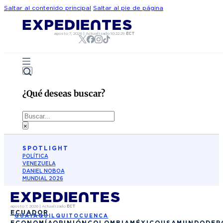
Saltar al contenido principal
Saltar al pie de página
agosto 7, 2026
|
Actualizado
10:22:29
ECT
¿Qué deseas buscar?
Buscar
×
SPOTLIGHT
POLÍTICA
VENEZUELA
DANIEL NOBOA
MUNDIAL 2026
agosto 7, 2026
|
Actualizado
ECT
ECUADOR
GUAYAQUIL
QUITO
CUENCA
ECONOMÍA
OPINIÓN
COLOMBIA
MÉXICO
USA
MUNDO
DEP