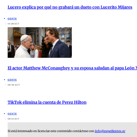
Lucero explica por qué no grabará un dueto con Lucerito Mijares
GENTE
14:08 ECT
El actor Matthew McConaughey y su esposa saludan al papa León X
GENTE
09:54 ECT
TikTok elimina la cuenta de Perez Hilton
GENTE
09:10 ECT
Si está interesado en licenciar este contenido contáctese con
info@expedientes.ec