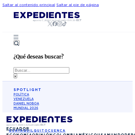
Saltar al contenido principal
Saltar al pie de página
agosto 7, 2026
|
Actualizado
15:11:39
ECT
¿Qué deseas buscar?
Buscar
×
SPOTLIGHT
POLÍTICA
VENEZUELA
DANIEL NOBOA
MUNDIAL 2026
agosto 7, 2026
|
Actualizado
ECT
ECUADOR
GUAYAQUIL
QUITO
CUENCA
ECONOMÍA
OPINIÓN
COLOMBIA
MÉXICO
USA
MUNDO
DEP