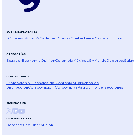
SOBRE EXPEDIENTES
¿Quiénes Somos?
Cadenas Aliadas
Contáctanos
Carta al Editor
CATEGORÍAS
Ecuador
Economía
Opinión
Colombia
México
USA
Mundo
Deportes
Salud
CONTÁCTENOS
Promoción y Licencias de Contenido
Derechos de
Distribución
Colaboración Corporativa
Patrocinio de Secciones
SÍGUENOS EN
DESCARGAR APP
Derechos de Distribución