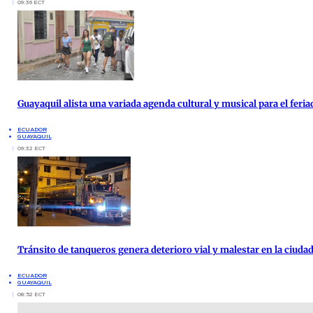
09:36 ECT
Guayaquil alista una variada agenda cultural y musical para el feria
ECUADOR
GUAYAQUIL
09:32 ECT
Tránsito de tanqueros genera deterioro vial y malestar en la ciud
ECUADOR
GUAYAQUIL
08:52 ECT