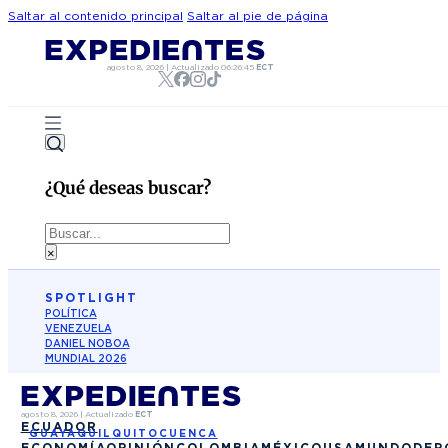
Saltar al contenido principal
Saltar al pie de página
agosto 8, 2026
|
Actualizado
06:26:45
ECT
¿Qué deseas buscar?
Buscar
×
SPOTLIGHT
POLÍTICA
VENEZUELA
DANIEL NOBOA
MUNDIAL 2026
agosto 8, 2026
|
Actualizado
ECT
ECUADOR
GUAYAQUIL
QUITO
CUENCA
ECONOMÍA
OPINIÓN
COLOMBIA
MÉXICO
USA
MUNDO
DEP