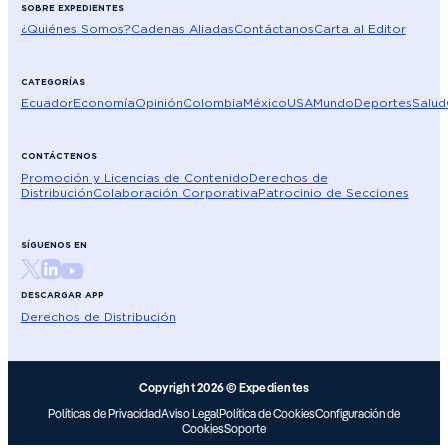
SOBRE EXPEDIENTES
¿Quiénes Somos?
Cadenas Aliadas
Contáctanos
Carta al Editor
CATEGORÍAS
Ecuador
Economía
Opinión
Colombia
México
USA
Mundo
Deportes
Salud
CONTÁCTENOS
Promoción y Licencias de Contenido
Derechos de
Distribución
Colaboración Corporativa
Patrocinio de Secciones
SÍGUENOS EN
DESCARGAR APP
Derechos de Distribución
Copyright 2026 © Expedientes
Políticas de Privacidad
Aviso Legal
Política de Cookies
Configuración de
Cookies
Soporte