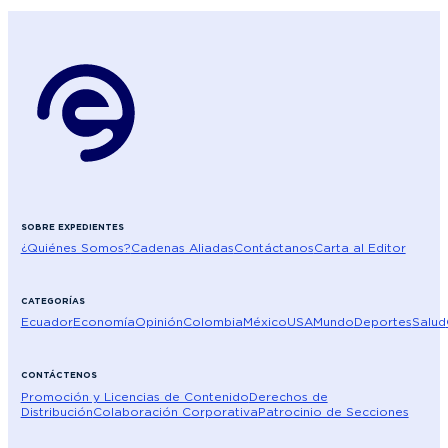
SOBRE EXPEDIENTES
¿Quiénes Somos?
Cadenas Aliadas
Contáctanos
Carta al Editor
CATEGORÍAS
Ecuador
Economía
Opinión
Colombia
México
USA
Mundo
Deportes
Salud
CONTÁCTENOS
Promoción y Licencias de Contenido
Derechos de
Distribución
Colaboración Corporativa
Patrocinio de Secciones