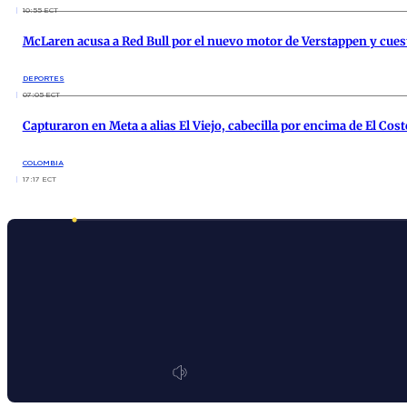
10:55 ECT
McLaren acusa a Red Bull por el nuevo motor de Verstappen y cuest
DEPORTES
07:05 ECT
Capturaron en Meta a alias El Viejo, cabecilla por encima de El Co
COLOMBIA
17:17 ECT