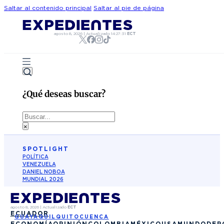
Saltar al contenido principal
Saltar al pie de página
agosto 8, 2026
|
Actualizado
14:27:31
ECT
¿Qué deseas buscar?
Buscar
×
SPOTLIGHT
POLÍTICA
VENEZUELA
DANIEL NOBOA
MUNDIAL 2026
agosto 8, 2026
|
Actualizado
ECT
ECUADOR
GUAYAQUIL
QUITO
CUENCA
ECONOMÍA
OPINIÓN
COLOMBIA
MÉXICO
USA
MUNDO
DEP