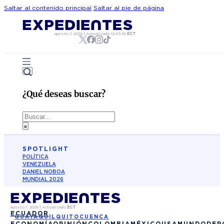
Saltar al contenido principal
Saltar al pie de página
agosto 7, 2026
|
Actualizado
12:43:18
ECT
¿Qué deseas buscar?
Buscar
×
SPOTLIGHT
POLÍTICA
VENEZUELA
DANIEL NOBOA
MUNDIAL 2026
agosto 7, 2026
|
Actualizado
ECT
ECUADOR
GUAYAQUIL
QUITO
CUENCA
ECONOMÍA
OPINIÓN
COLOMBIA
MÉXICO
USA
MUNDO
DEP