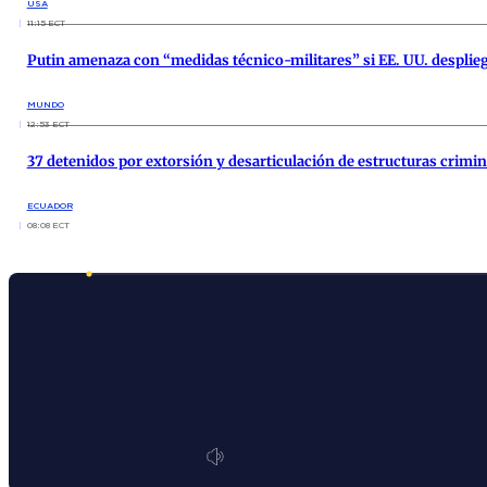
USA
11:15 ECT
Putin amenaza con “medidas técnico-militares” si EE. UU. desplie
MUNDO
12:53 ECT
37 detenidos por extorsión y desarticulación de estructuras crimin
ECUADOR
08:08 ECT