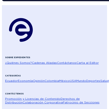
SOBRE EXPEDIENTES
¿Quiénes Somos?
Cadenas Aliadas
Contáctanos
Carta al Editor
CATEGORÍAS
Ecuador
Economía
Opinión
Colombia
México
USA
Mundo
Deportes
Salud
CONTÁCTENOS
Promoción y Licencias de Contenido
Derechos de
Distribución
Colaboración Corporativa
Patrocinio de Secciones