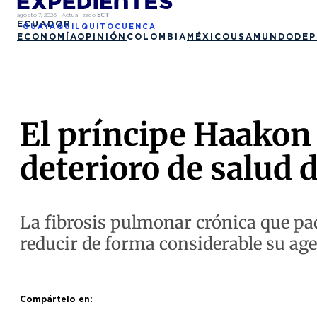
agosto 7, 2026
|
Actualizado
ECT
ECUADOR
GUAYAQUIL
QUITO
CUENCA
ECONOMÍA
OPINIÓN
COLOMBIA
MÉXICO
USA
MUNDO
DEP
El príncipe Haakon
deterioro de salud 
La fibrosis pulmonar crónica que pad
reducir de forma considerable su age
Compártelo en: