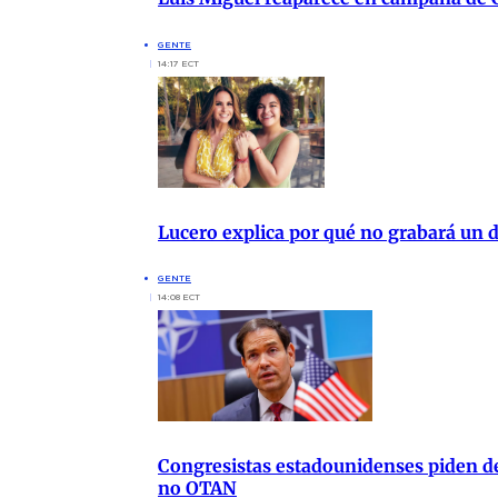
GENTE
14:17 ECT
Lucero explica por qué no grabará un d
GENTE
14:08 ECT
Congresistas estadounidenses piden de
no OTAN