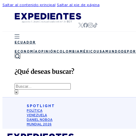
Saltar al contenido principal
Saltar al pie de página
agosto 7, 2026
|
Actualizado
04:47:31
ECT
ECUADOR
ECONOMÍA
OPINIÓN
COLOMBIA
MÉXICO
USA
MUNDO
DEPOR
¿Qué deseas buscar?
Buscar
×
SPOTLIGHT
POLÍTICA
VENEZUELA
DANIEL NOBOA
MUNDIAL 2026