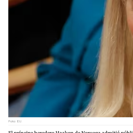
Foto: EU.
El príncipe heredero Haakon de Noruega admitió públic