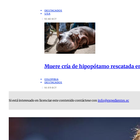
DESTACADOS
USA
10:40 ECT
Muere cría de hipopótamo rescatada 
COLOMBIA
DESTACADOS
10:35 ECT
Si está interesado en licenciar este contenido contáctese con
info@expedientes.ec