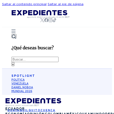
Saltar al contenido principal
Saltar al pie de página
agosto 8, 2026
|
Actualizado
13:46:53
ECT
¿Qué deseas buscar?
Buscar
×
SPOTLIGHT
POLÍTICA
VENEZUELA
DANIEL NOBOA
MUNDIAL 2026
agosto 8, 2026
|
Actualizado
ECT
ECUADOR
GUAYAQUIL
QUITO
CUENCA
ECONOMÍA
OPINIÓN
COLOMBIA
MÉXICO
USA
MUNDO
DEP