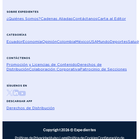
SOBRE EXPEDIENTES
¿Quiénes Somos?
Cadenas Aliadas
Contáctanos
Carta al Editor
CATEGORÍAS
Ecuador
Economía
Opinión
Colombia
México
USA
Mundo
Deportes
Salud
CONTÁCTENOS
Promoción y Licencias de Contenido
Derechos de
Distribución
Colaboración Corporativa
Patrocinio de Secciones
SÍGUENOS EN
DESCARGAR APP
Derechos de Distribución
Copyright 2026 © Expedientes
Políticas de Privacidad
Aviso Legal
Política de Cookies
Configuración de