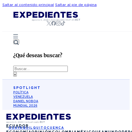
Saltar al contenido principal
Saltar al pie de página
agosto 9, 2026
|
Actualizado
16:27:45
ECT
¿Qué deseas buscar?
Buscar
×
SPOTLIGHT
POLÍTICA
VENEZUELA
DANIEL NOBOA
MUNDIAL 2026
agosto 9, 2026
|
Actualizado
ECT
ECUADOR
GUAYAQUIL
QUITO
CUENCA
ECONOMÍA
OPINIÓN
COLOMBIA
MÉXICO
USA
MUNDO
DEP