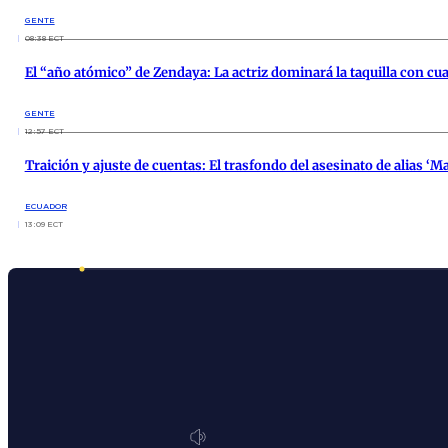
GENTE
08:38 ECT
El “año atómico” de Zendaya: La actriz dominará la taquilla con cu
GENTE
12:57 ECT
Traición y ajuste de cuentas: El trasfondo del asesinato de alias ‘Ma
ECUADOR
13:09 ECT