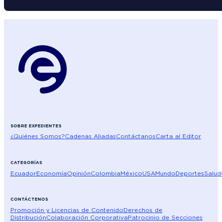
SOBRE EXPEDIENTES
¿Quiénes Somos?
Cadenas Aliadas
Contáctanos
Carta al Editor
CATEGORÍAS
Ecuador
Economía
Opinión
Colombia
México
USA
Mundo
Deportes
Salud
CONTÁCTENOS
Promoción y Licencias de Contenido
Derechos de
Distribución
Colaboración Corporativa
Patrocinio de Secciones