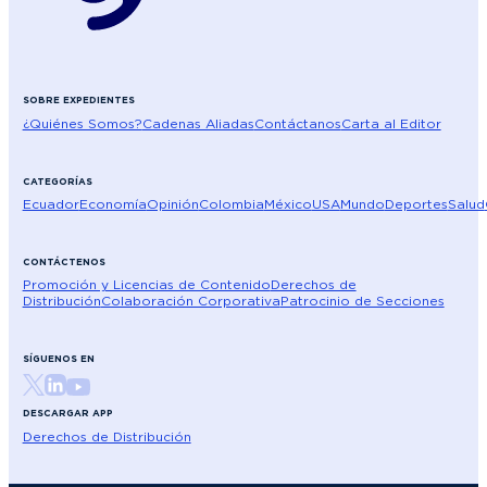
SOBRE EXPEDIENTES
¿Quiénes Somos?
Cadenas Aliadas
Contáctanos
Carta al Editor
CATEGORÍAS
Ecuador
Economía
Opinión
Colombia
México
USA
Mundo
Deportes
Salud
CONTÁCTENOS
Promoción y Licencias de Contenido
Derechos de
Distribución
Colaboración Corporativa
Patrocinio de Secciones
SÍGUENOS EN
DESCARGAR APP
Derechos de Distribución