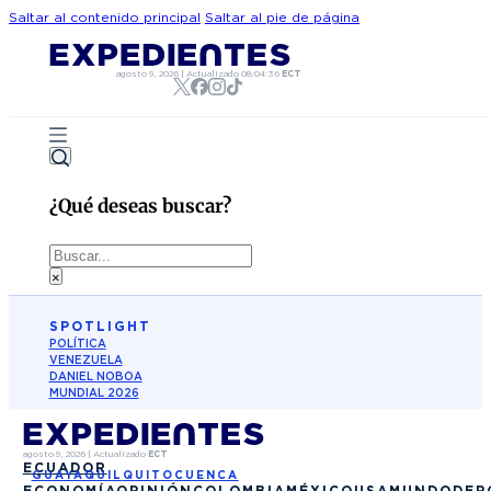
Saltar al contenido principal
Saltar al pie de página
agosto 9, 2026
|
Actualizado
08:04:36
ECT
¿Qué deseas buscar?
Buscar
×
SPOTLIGHT
POLÍTICA
VENEZUELA
DANIEL NOBOA
MUNDIAL 2026
agosto 9, 2026
|
Actualizado
ECT
ECUADOR
GUAYAQUIL
QUITO
CUENCA
ECONOMÍA
OPINIÓN
COLOMBIA
MÉXICO
USA
MUNDO
DEP