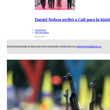
Daniel Noboa arribó a Cali para la hist
COLOMBIA
DESTACADOS
09:40 ECT
Si está interesado en licenciar este contenido contáctese con
info@expedientes.ec