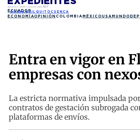
agosto 9, 2026
|
Actualizado
ECT
ECUADOR
GUAYAQUIL
QUITO
CUENCA
ECONOMÍA
OPINIÓN
COLOMBIA
MÉXICO
USA
MUNDO
DEP
Entra en vigor en F
empresas con nexos
La estricta normativa impulsada por 
contratos de gestación subrogada co
plataformas de envíos.