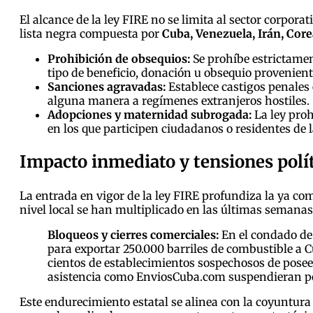
El alcance de la ley FIRE no se limita al sector corpora
lista negra compuesta por
Cuba, Venezuela, Irán, Corea
Prohibición de obsequios:
Se prohíbe estrictamen
tipo de beneficio, donación u obsequio provenient
Sanciones agravadas:
Establece castigos penales 
alguna manera a regímenes extranjeros hostiles.
Adopciones y maternidad subrogada:
La ley proh
en los que participen ciudadanos o residentes de l
Impacto inmediato y tensiones polí
La entrada en vigor de la ley FIRE profundiza la ya com
nivel local se han multiplicado en las últimas semanas
Bloqueos y cierres comerciales:
En el condado de 
para exportar 250.000 barriles de combustible a
cientos de establecimientos sospechosos de pose
asistencia como EnviosCuba.com suspendieran por
Este endurecimiento estatal se alinea con la coyuntur