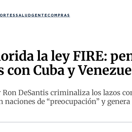
ORTES
SALUD
GENTE
COMPRAS
lorida la ley FIRE: pe
 con Cuba y Venezue
Ron DeSantis criminaliza los lazos com
n naciones de “preocupación” y genera