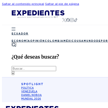
Saltar al contenido principal
Saltar al pie de página
agosto 9, 2026
|
Actualizado
14:33:53
ECT
ECUADOR
ECONOMÍA
OPINIÓN
COLOMBIA
MÉXICO
USA
MUNDO
DEPOR
¿Qué deseas buscar?
Buscar
×
SPOTLIGHT
POLÍTICA
VENEZUELA
DANIEL NOBOA
MUNDIAL 2026