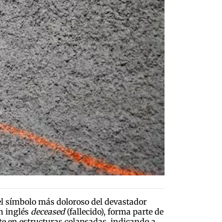
 el símbolo más doloroso del devastador
n inglés
deceased
(fallecido), forma parte de
te en estructuras colapsadas, indicando a