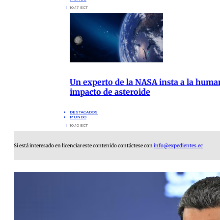
10:17 ECT
Un experto de la NASA insta a la human
impacto de asteroide
DESTACADOS
MUNDO
10:10 ECT
Si está interesado en licenciar este contenido contáctese con
info@expedientes.ec