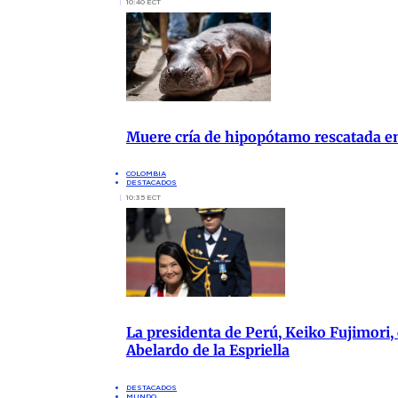
10:40 ECT
Muere cría de hipopótamo rescatada 
COLOMBIA
DESTACADOS
10:35 ECT
La presidenta de Perú, Keiko Fujimori, 
Abelardo de la Espriella
DESTACADOS
MUNDO