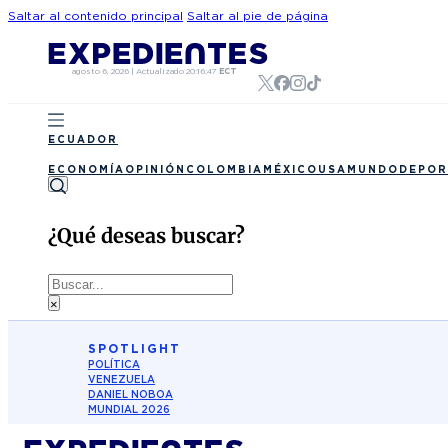
Saltar al contenido principal
Saltar al pie de página
agosto 6, 2026
|
Actualizado
20:16:47
ECT
ECUADOR
ECONOMÍA
OPINIÓN
COLOMBIA
MÉXICO
USA
MUNDO
DEPOR
¿Qué deseas buscar?
Buscar
×
SPOTLIGHT
POLÍTICA
VENEZUELA
DANIEL NOBOA
MUNDIAL 2026