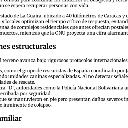
no se espera recuperar personas con vida.
ro estado de La Guaira, ubicado a 40 kilómetros de Caracas y
ros y locales optimizan el tiempo crítico de respuesta, evita
cenas de complejos residenciales que antes ofrecían postal
0 muertos, mientras que la ONU proyecta una cifra alarman
nes estructurales
el terreno avanza bajo rigurosos protocolos internacionales
s, como el grupo de rescatistas de España coordinado por 
ndo unidades caninas especializadas. Al no detectar señales
dades de rescate.
tra “D”, autoridades como la Policía Nacional Bolivariana 
erribada por seguridad.
que se mantuvieron en pie pero presentan daños severos i
gro inminente de colapso.
amiliar