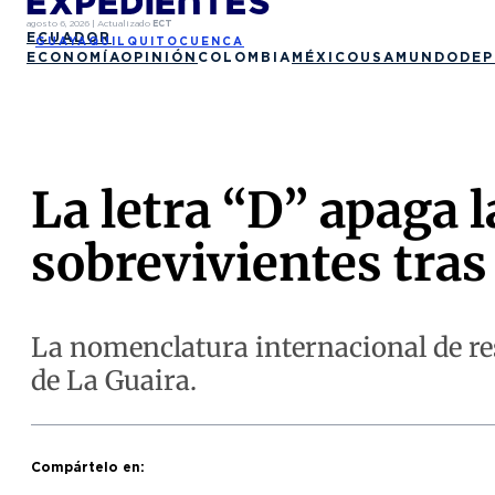
agosto 6, 2026
|
Actualizado
ECT
ECUADOR
GUAYAQUIL
QUITO
CUENCA
ECONOMÍA
OPINIÓN
COLOMBIA
MÉXICO
USA
MUNDO
DEP
La letra “D” apaga 
sobrevivientes tra
La nomenclatura internacional de resc
de La Guaira.
Compártelo en: