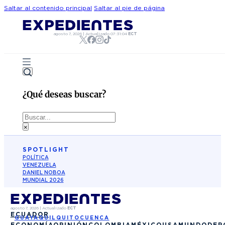
Saltar al contenido principal
Saltar al pie de página
agosto 7, 2026
|
Actualizado
07:31:04
ECT
¿Qué deseas buscar?
Buscar
×
SPOTLIGHT
POLÍTICA
VENEZUELA
DANIEL NOBOA
MUNDIAL 2026
agosto 7, 2026
|
Actualizado
ECT
ECUADOR
GUAYAQUIL
QUITO
CUENCA
ECONOMÍA
OPINIÓN
COLOMBIA
MÉXICO
USA
MUNDO
DEP