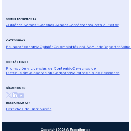
SOBRE EXPEDIENTES
¿Quiénes Somos?
Cadenas Aliadas
Contáctanos
Carta al Editor
CATEGORÍAS
Ecuador
Economía
Opinión
Colombia
México
USA
Mundo
Deportes
Salud
CONTÁCTENOS
Promoción y Licencias de Contenido
Derechos de
Distribución
Colaboración Corporativa
Patrocinio de Secciones
SÍGUENOS EN
DESCARGAR APP
Derechos de Distribución
Copyright 2026 © Expedientes