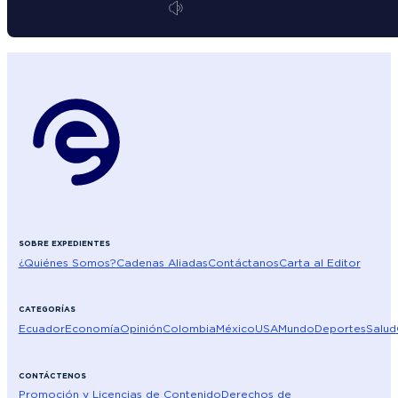
SOBRE EXPEDIENTES
¿Quiénes Somos?
Cadenas Aliadas
Contáctanos
Carta al Editor
CATEGORÍAS
Ecuador
Economía
Opinión
Colombia
México
USA
Mundo
Deportes
Salud
CONTÁCTENOS
Promoción y Licencias de Contenido
Derechos de