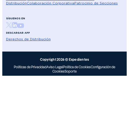
Distribución
Colaboración Corporativa
Patrocinio de Secciones
SÍGUENOS EN
DESCARGAR APP
Derechos de Distribución
Copyright 2026 © Expedientes
Políticas de Privacidad
Aviso Legal
Política de Cookies
Configuración de
Cookies
Soporte