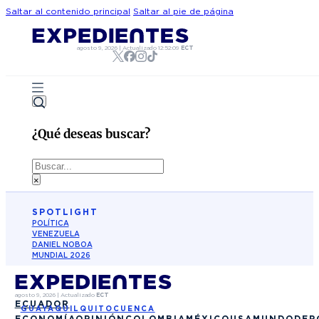
Saltar al contenido principal
Saltar al pie de página
agosto 9, 2026
|
Actualizado
12:52:09
ECT
¿Qué deseas buscar?
Buscar
×
SPOTLIGHT
POLÍTICA
VENEZUELA
DANIEL NOBOA
MUNDIAL 2026
agosto 9, 2026
|
Actualizado
ECT
ECUADOR
GUAYAQUIL
QUITO
CUENCA
ECONOMÍA
OPINIÓN
COLOMBIA
MÉXICO
USA
MUNDO
DEP