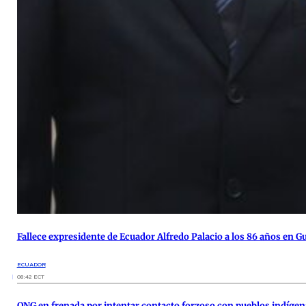
Fallece expresidente de Ecuador Alfredo Palacio a los 86 años en G
ECUADOR
08:42 ECT
ONG en frenada por intentar contacto forzoso con pueblos indígen