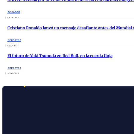
ECUADOR
08:50 ECT
Cristiano Ronaldo lanzó un mensaje desafiante antes del Mundial 
DEPORTES
09:01 ECT
El futuro de Yuki Tsunoda en Red Bull, en la cuerda floja
DEPORTES
20:01 ECT