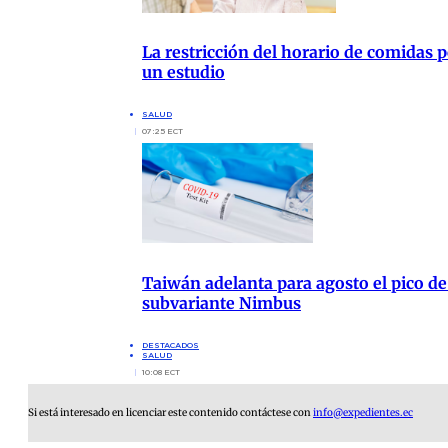
La restricción del horario de comidas 
un estudio
SALUD
07:25 ECT
Taiwán adelanta para agosto el pico de
subvariante Nimbus
DESTACADOS
SALUD
10:08 ECT
Si está interesado en licenciar este contenido contáctese con
info@expedientes.ec