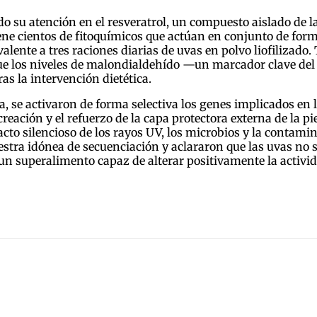
do su atención en el resveratrol, un compuesto aislado de la
ene cientos de fitoquímicos que actúan en conjunto de forma
nte a tres raciones diarias de uvas en polvo liofilizado. T
ue los niveles de malondialdehído —un marcador clave del e
 la intervención dietética.
uta, se activaron de forma selectiva los genes implicados en l
creación y el refuerzo de la capa protectora externa de la p
to silencioso de los rayos UV, los microbios y la contamin
stra idónea de secuenciación y aclararon que las uvas no su
un superalimento capaz de alterar positivamente la activi