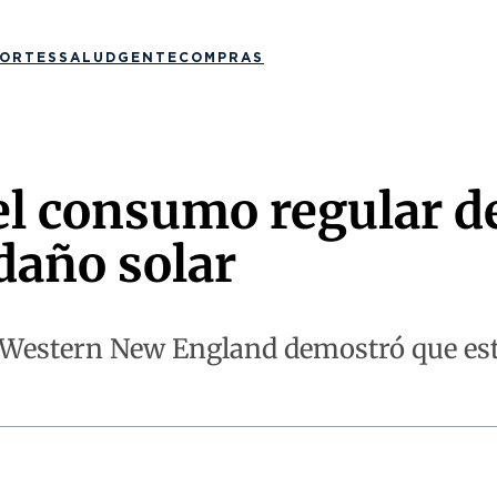
ORTES
SALUD
GENTE
COMPRAS
el consumo regular d
 daño solar
d Western New England demostró que es