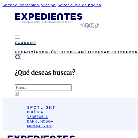
Saltar al contenido principal
Saltar al pie de página
agosto 8, 2026
|
Actualizado
02:32:52
ECT
ECUADOR
ECONOMÍA
OPINIÓN
COLOMBIA
MÉXICO
USA
MUNDO
DEPOR
¿Qué deseas buscar?
Buscar
×
SPOTLIGHT
POLÍTICA
VENEZUELA
DANIEL NOBOA
MUNDIAL 2026