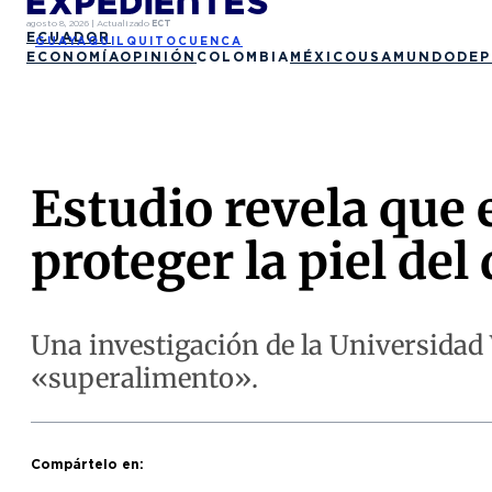
agosto 8, 2026
|
Actualizado
ECT
ECUADOR
GUAYAQUIL
QUITO
CUENCA
ECONOMÍA
OPINIÓN
COLOMBIA
MÉXICO
USA
MUNDO
DEP
Estudio revela que 
proteger la piel del
Una investigación de la Universida
«superalimento».
Compártelo en: