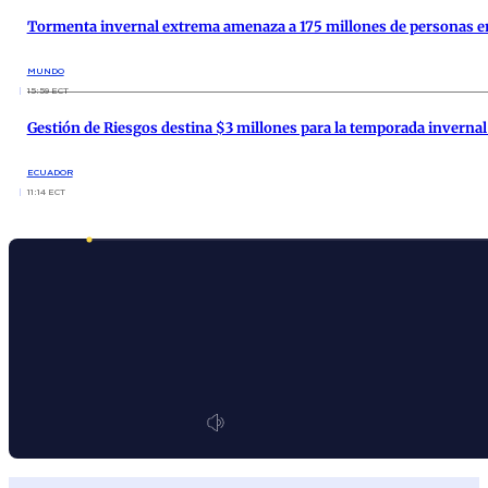
Tormenta invernal extrema amenaza a 175 millones de personas e
MUNDO
15:59 ECT
Gestión de Riesgos destina $3 millones para la temporada invernal
ECUADOR
11:14 ECT