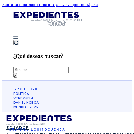
Saltar al contenido principal
Saltar al pie de página
agosto 6, 2026
|
Actualizado
03:53:53
ECT
¿Qué deseas buscar?
Buscar
×
SPOTLIGHT
POLÍTICA
VENEZUELA
DANIEL NOBOA
MUNDIAL 2026
agosto 6, 2026
|
Actualizado
ECT
ECUADOR
GUAYAQUIL
QUITO
CUENCA
ECONOMÍA
OPINIÓN
COLOMBIA
MÉXICO
USA
MUNDO
DEP