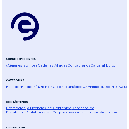
SOBRE EXPEDIENTES
¿Quiénes Somos?
Cadenas Aliadas
Contáctanos
Carta al Editor
CATEGORÍAS
Ecuador
Economía
Opinión
Colombia
México
USA
Mundo
Deportes
Salud
CONTÁCTENOS
Promoción y Licencias de Contenido
Derechos de
Distribución
Colaboración Corporativa
Patrocinio de Secciones
SÍGUENOS EN