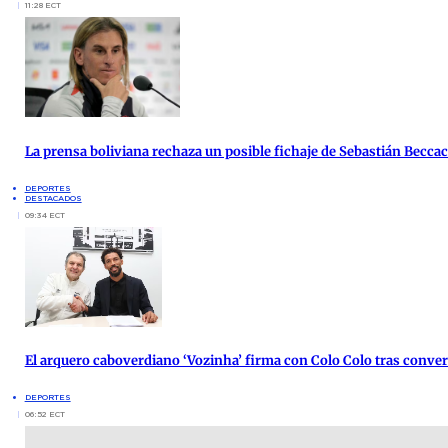
11:28 ECT
La prensa boliviana rechaza un posible fichaje de Sebastián Beccace
DEPORTES
DESTACADOS
09:34 ECT
El arquero caboverdiano ‘Vozinha’ firma con Colo Colo tras conver
DEPORTES
06:52 ECT