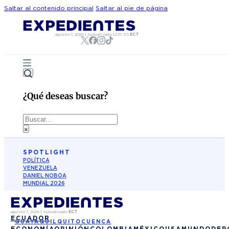
Saltar al contenido principal
Saltar al pie de página
agosto 7, 2026
|
Actualizado
12:27:35
ECT
¿Qué deseas buscar?
Buscar
×
SPOTLIGHT
POLÍTICA
VENEZUELA
DANIEL NOBOA
MUNDIAL 2026
agosto 7, 2026
|
Actualizado
ECT
ECUADOR
GUAYAQUIL
QUITO
CUENCA
ECONOMÍA
OPINIÓN
COLOMBIA
MÉXICO
USA
MUNDO
DEP