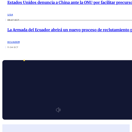
Estados Unidos denuncia a China ante la ONU por facilitar precursor
USA
08:27 ECT
La Armada del Ecuador abrirá un nuevo proceso de reclutamiento p
ECUADOR
11:04 ECT