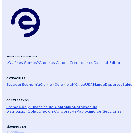
SOBRE EXPEDIENTES
¿Quiénes Somos?
Cadenas Aliadas
Contáctanos
Carta al Editor
CATEGORÍAS
Ecuador
Economía
Opinión
Colombia
México
USA
Mundo
Deportes
Salud
CONTÁCTENOS
Promoción y Licencias de Contenido
Derechos de
Distribución
Colaboración Corporativa
Patrocinio de Secciones
SÍGUENOS EN