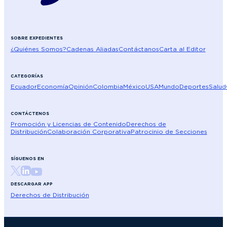
SOBRE EXPEDIENTES
¿Quiénes Somos?
Cadenas Aliadas
Contáctanos
Carta al Editor
CATEGORÍAS
Ecuador
Economía
Opinión
Colombia
México
USA
Mundo
Deportes
Salud
CONTÁCTENOS
Promoción y Licencias de Contenido
Derechos de
Distribución
Colaboración Corporativa
Patrocinio de Secciones
SÍGUENOS EN
DESCARGAR APP
Derechos de Distribución