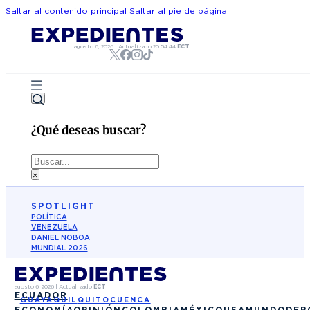
Saltar al contenido principal
Saltar al pie de página
agosto 6, 2026
|
Actualizado
20:54:44
ECT
¿Qué deseas buscar?
Buscar
×
SPOTLIGHT
POLÍTICA
VENEZUELA
DANIEL NOBOA
MUNDIAL 2026
agosto 6, 2026
|
Actualizado
ECT
ECUADOR
GUAYAQUIL
QUITO
CUENCA
ECONOMÍA
OPINIÓN
COLOMBIA
MÉXICO
USA
MUNDO
DEP