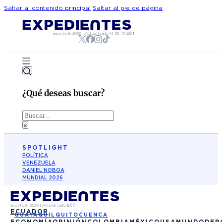
Saltar al contenido principal
Saltar al pie de página
agosto 8, 2026
|
Actualizado
14:59:40
ECT
¿Qué deseas buscar?
Buscar
×
SPOTLIGHT
POLÍTICA
VENEZUELA
DANIEL NOBOA
MUNDIAL 2026
agosto 8, 2026
|
Actualizado
ECT
ECUADOR
GUAYAQUIL
QUITO
CUENCA
ECONOMÍA
OPINIÓN
COLOMBIA
MÉXICO
USA
MUNDO
DEP