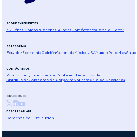
SOBRE EXPEDIENTES
¿Quiénes Somos?
Cadenas Aliadas
Contáctanos
Carta al Editor
CATEGORÍAS
Ecuador
Economía
Opinión
Colombia
México
USA
Mundo
Deportes
Salud
CONTÁCTENOS
Promoción y Licencias de Contenido
Derechos de
Distribución
Colaboración Corporativa
Patrocinio de Secciones
SÍGUENOS EN
DESCARGAR APP
Derechos de Distribución