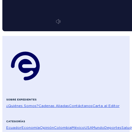
SOBRE EXPEDIENTES
¿Quiénes Somos?
Cadenas Aliadas
Contáctanos
Carta al Editor
CATEGORÍAS
Ecuador
Economía
Opinión
Colombia
México
USA
Mundo
Deportes
Salud