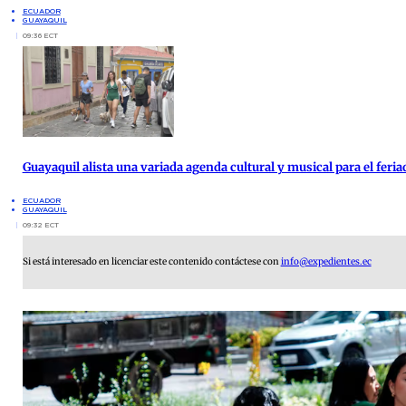
ECUADOR
GUAYAQUIL
09:36 ECT
Guayaquil alista una variada agenda cultural y musical para el feria
ECUADOR
GUAYAQUIL
09:32 ECT
Si está interesado en licenciar este contenido contáctese con
info@expedientes.ec