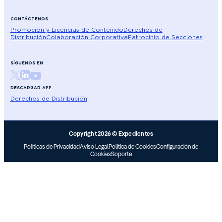
CONTÁCTENOS
Promoción y Licencias de Contenido
Derechos de
Distribución
Colaboración Corporativa
Patrocinio de Secciones
SÍGUENOS EN
DESCARGAR APP
Derechos de Distribución
Copyright 2026 © Expedientes
Políticas de Privacidad
Aviso Legal
Política de Cookies
Configuración de
Cookies
Soporte