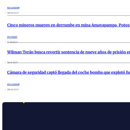
ECUADOR
08:04 ECT
Cinco mineros mueren en derrumbe en mina Amayapampa, Potos
MUNDO
11:28 ECT
Wilman Terán busca revertir sentencia de nueve años de prisión e
18:41 ECT
Cámara de seguridad captó llegada del coche bomba que explotó fuer
ECUADOR
08:30 ECT