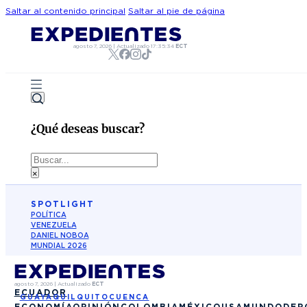
Saltar al contenido principal
Saltar al pie de página
agosto 7, 2026
|
Actualizado
17:35:34
ECT
¿Qué deseas buscar?
Buscar
×
SPOTLIGHT
POLÍTICA
VENEZUELA
DANIEL NOBOA
MUNDIAL 2026
agosto 7, 2026
|
Actualizado
ECT
ECUADOR
GUAYAQUIL
QUITO
CUENCA
ECONOMÍA
OPINIÓN
COLOMBIA
MÉXICO
USA
MUNDO
DEP