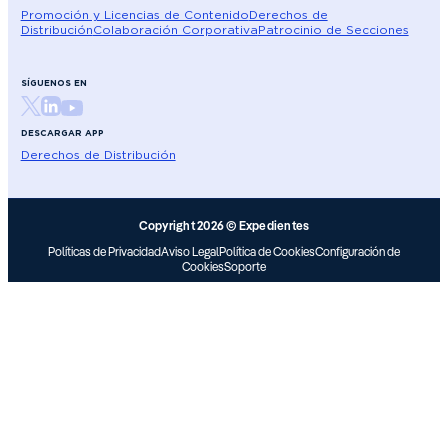
Promoción y Licencias de Contenido
Derechos de
Distribución
Colaboración Corporativa
Patrocinio de Secciones
SÍGUENOS EN
DESCARGAR APP
Derechos de Distribución
Copyright 2026 © Expedientes
Políticas de Privacidad
Aviso Legal
Política de Cookies
Configuración de
Cookies
Soporte