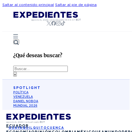
Saltar al contenido principal
Saltar al pie de página
agosto 8, 2026
|
Actualizado
16:33:37
ECT
¿Qué deseas buscar?
Buscar
×
SPOTLIGHT
POLÍTICA
VENEZUELA
DANIEL NOBOA
MUNDIAL 2026
agosto 8, 2026
|
Actualizado
ECT
ECUADOR
GUAYAQUIL
QUITO
CUENCA
ECONOMÍA
OPINIÓN
COLOMBIA
MÉXICO
USA
MUNDO
DEP