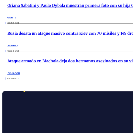
Oriana Sabatini y Paulo Dybala muestran primera foto con su hija 
GENTE
08:55 ECT
Rusia desata un ataque masivo contra Kiev con 70 misiles y 145 dr
MUNDO
09:35 ECT
Ataque armado en Machala deja dos hermanos asesinados en su v
ECUADOR
09:46 ECT