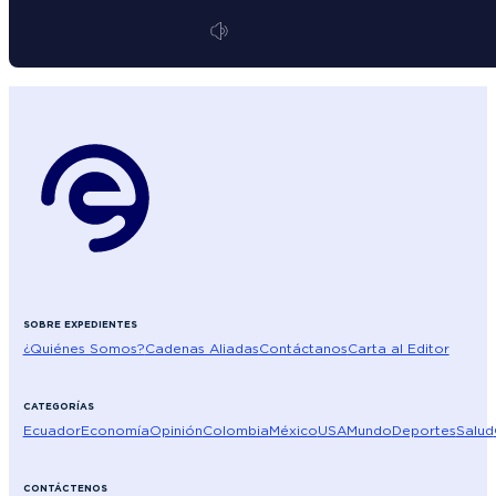
SOBRE EXPEDIENTES
¿Quiénes Somos?
Cadenas Aliadas
Contáctanos
Carta al Editor
CATEGORÍAS
Ecuador
Economía
Opinión
Colombia
México
USA
Mundo
Deportes
Salud
CONTÁCTENOS