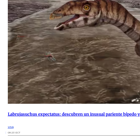
Labrujasuchus expectatus: descubren un inusual pariente bípedo y 
USA
09:23 ECT