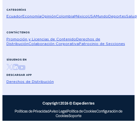
CATEGORÍAS
Ecuador
Economía
Opinión
Colombia
México
USA
Mundo
Deportes
Salud
CONTÁCTENOS
Promoción y Licencias de Contenido
Derechos de
Distribución
Colaboración Corporativa
Patrocinio de Secciones
SÍGUENOS EN
DESCARGAR APP
Derechos de Distribución
Copyright 2026 © Expedientes
Políticas de Privacidad
Aviso Legal
Política de Cookies
Configuración de
Cookies
Soporte