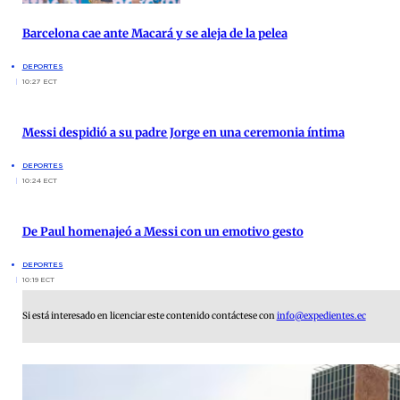
Barcelona cae ante Macará y se aleja de la pelea
DEPORTES
10:27 ECT
Messi despidió a su padre Jorge en una ceremonia íntima
DEPORTES
10:24 ECT
De Paul homenajeó a Messi con un emotivo gesto
DEPORTES
10:19 ECT
Si está interesado en licenciar este contenido contáctese con
info@expedientes.ec