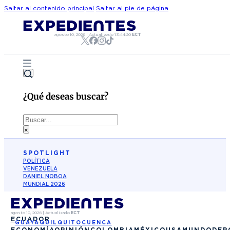
Saltar al contenido principal
Saltar al pie de página
agosto 10, 2026
|
Actualizado
13:44:20
ECT
¿Qué deseas buscar?
Buscar
×
SPOTLIGHT
POLÍTICA
VENEZUELA
DANIEL NOBOA
MUNDIAL 2026
agosto 10, 2026
|
Actualizado
ECT
ECUADOR
GUAYAQUIL
QUITO
CUENCA
ECONOMÍA
OPINIÓN
COLOMBIA
MÉXICO
USA
MUNDO
DEP