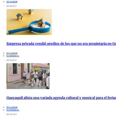
ECUADOR
09:56 ECT
Empresa privada vendió predios de los que no era propietaria en G
ECUADOR
GUAYAQUIL
09:36 ECT
Guayaquil alista una variada agenda cultural y musical para el feria
ECUADOR
GUAYAQUIL
09:32 ECT