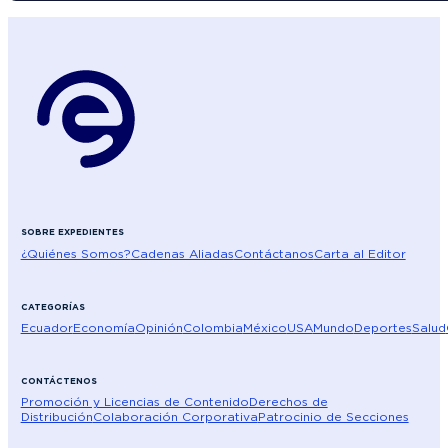
SOBRE EXPEDIENTES
¿Quiénes Somos?
Cadenas Aliadas
Contáctanos
Carta al Editor
CATEGORÍAS
Ecuador
Economía
Opinión
Colombia
México
USA
Mundo
Deportes
Salud
CONTÁCTENOS
Promoción y Licencias de Contenido
Derechos de
Distribución
Colaboración Corporativa
Patrocinio de Secciones