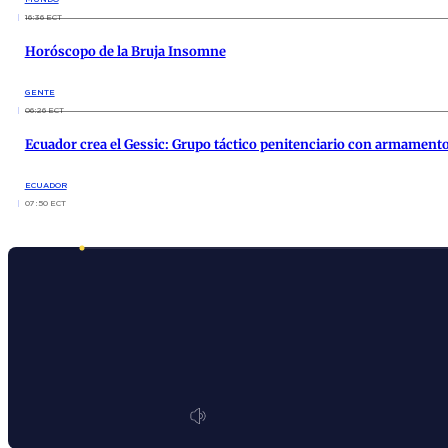
16:36 ECT
Horóscopo de la Bruja Insomne
GENTE
06:26 ECT
Ecuador crea el Gessic: Grupo táctico penitenciario con armamento 
ECUADOR
07:50 ECT