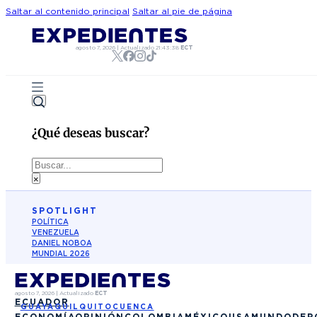
Saltar al contenido principal
Saltar al pie de página
agosto 7, 2026
|
Actualizado
21:43:38
ECT
¿Qué deseas buscar?
Buscar
×
SPOTLIGHT
POLÍTICA
VENEZUELA
DANIEL NOBOA
MUNDIAL 2026
agosto 7, 2026
|
Actualizado
ECT
ECUADOR
GUAYAQUIL
QUITO
CUENCA
ECONOMÍA
OPINIÓN
COLOMBIA
MÉXICO
USA
MUNDO
DEP