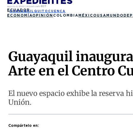
agosto 6, 2026
|
Actualizado
ECT
ECUADOR
GUAYAQUIL
QUITO
CUENCA
ECONOMÍA
OPINIÓN
COLOMBIA
MÉXICO
USA
MUNDO
DEP
Guayaquil inaugura
Arte en el Centro C
El nuevo espacio exhibe la reserva hi
Unión.
Compártelo en: