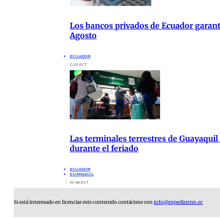
Los bancos privados de Ecuador garanti
Agosto
ECUADOR
11:01 ECT
Las terminales terrestres de Guayaquil
durante el feriado
ECUADOR
GUAYAQUIL
10:48 ECT
Si está interesado en licenciar este contenido contáctese con
info@expedientes.ec