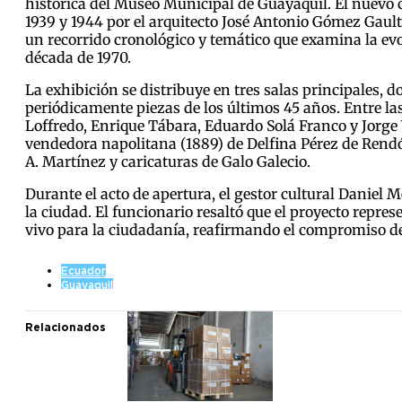
histórica del Museo Municipal de Guayaquil. El nuevo c
1939 y 1944 por el arquitecto José Antonio Gómez Gault.
un recorrido cronológico y temático que examina la evol
década de 1970.
La exhibición se distribuye en tres salas principales, 
periódicamente piezas de los últimos 45 años. Entre l
Loffredo, Enrique Tábara, Eduardo Solá Franco y Jorge V
vendedora napolitana (1889) de Delfina Pérez de Rendón
A. Martínez y caricaturas de Galo Galecio.
Durante el acto de apertura, el gestor cultural Daniel 
la ciudad. El funcionario resaltó que el proyecto repre
vivo para la ciudadanía, reafirmando el compromiso de c
Ecuador
Guayaquil
Relacionados