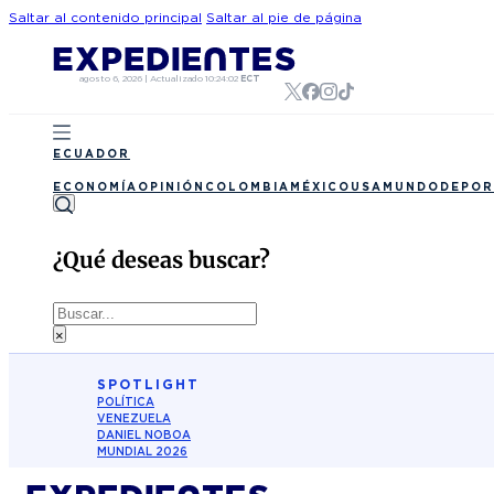
Saltar al contenido principal
Saltar al pie de página
agosto 6, 2026
|
Actualizado
10:24:02
ECT
ECUADOR
ECONOMÍA
OPINIÓN
COLOMBIA
MÉXICO
USA
MUNDO
DEPOR
¿Qué deseas buscar?
Buscar
×
SPOTLIGHT
POLÍTICA
VENEZUELA
DANIEL NOBOA
MUNDIAL 2026