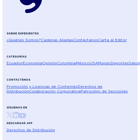
SOBRE EXPEDIENTES
¿Quiénes Somos?
Cadenas Aliadas
Contáctanos
Carta al Editor
CATEGORÍAS
Ecuador
Economía
Opinión
Colombia
México
USA
Mundo
Deportes
Salud
CONTÁCTENOS
Promoción y Licencias de Contenido
Derechos de
Distribución
Colaboración Corporativa
Patrocinio de Secciones
SÍGUENOS EN
DESCARGAR APP
Derechos de Distribución