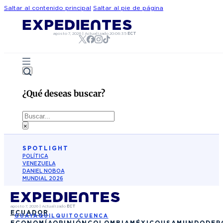
Saltar al contenido principal
Saltar al pie de página
agosto 7, 2026
|
Actualizado
20:06:35
ECT
¿Qué deseas buscar?
Buscar
×
SPOTLIGHT
POLÍTICA
VENEZUELA
DANIEL NOBOA
MUNDIAL 2026
agosto 7, 2026
|
Actualizado
ECT
ECUADOR
GUAYAQUIL
QUITO
CUENCA
ECONOMÍA
OPINIÓN
COLOMBIA
MÉXICO
USA
MUNDO
DEP