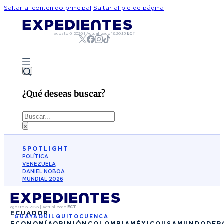
Saltar al contenido principal
Saltar al pie de página
agosto 6, 2026
|
Actualizado
16:20:15
ECT
¿Qué deseas buscar?
Buscar
×
SPOTLIGHT
POLÍTICA
VENEZUELA
DANIEL NOBOA
MUNDIAL 2026
agosto 6, 2026
|
Actualizado
ECT
ECUADOR
GUAYAQUIL
QUITO
CUENCA
ECONOMÍA
OPINIÓN
COLOMBIA
MÉXICO
USA
MUNDO
DEP