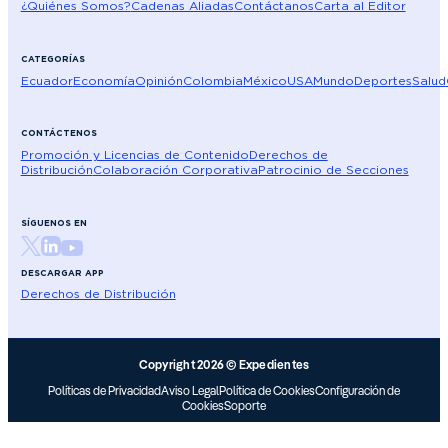
¿Quiénes Somos?
Cadenas Aliadas
Contáctanos
Carta al Editor
CATEGORÍAS
Ecuador
Economía
Opinión
Colombia
México
USA
Mundo
Deportes
Salud
CONTÁCTENOS
Promoción y Licencias de Contenido
Derechos de
Distribución
Colaboración Corporativa
Patrocinio de Secciones
SÍGUENOS EN
DESCARGAR APP
Derechos de Distribución
Copyright 2026 © Expedientes
Políticas de Privacidad
Aviso Legal
Política de Cookies
Configuración de
Cookies
Soporte