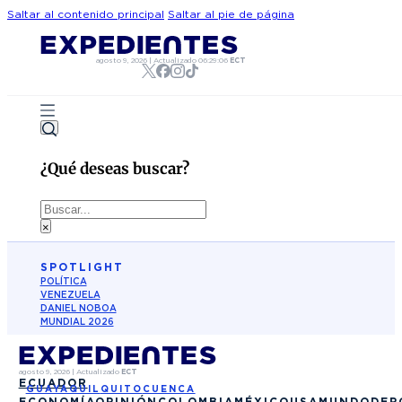
Saltar al contenido principal
Saltar al pie de página
agosto 9, 2026
|
Actualizado
06:29:06
ECT
¿Qué deseas buscar?
Buscar
×
SPOTLIGHT
POLÍTICA
VENEZUELA
DANIEL NOBOA
MUNDIAL 2026
agosto 9, 2026
|
Actualizado
ECT
ECUADOR
GUAYAQUIL
QUITO
CUENCA
ECONOMÍA
OPINIÓN
COLOMBIA
MÉXICO
USA
MUNDO
DEP