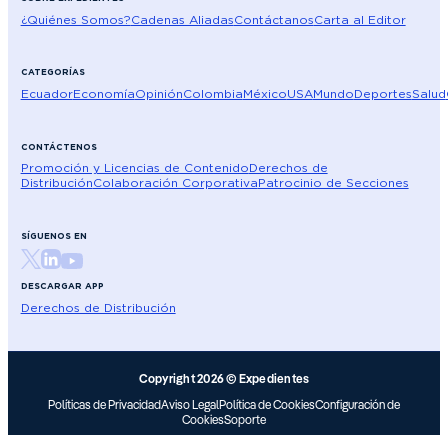
¿Quiénes Somos?
Cadenas Aliadas
Contáctanos
Carta al Editor
CATEGORÍAS
Ecuador
Economía
Opinión
Colombia
México
USA
Mundo
Deportes
Salud
CONTÁCTENOS
Promoción y Licencias de Contenido
Derechos de
Distribución
Colaboración Corporativa
Patrocinio de Secciones
SÍGUENOS EN
DESCARGAR APP
Derechos de Distribución
Copyright 2026 © Expedientes
Políticas de Privacidad
Aviso Legal
Política de Cookies
Configuración de
Cookies
Soporte