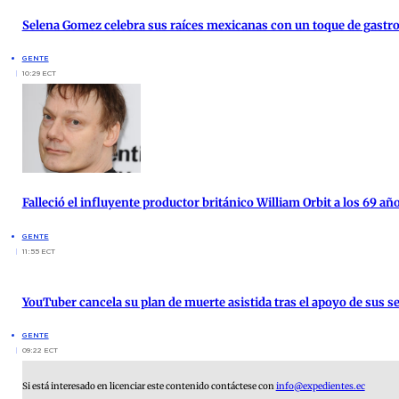
Selena Gomez celebra sus raíces mexicanas con un toque de gast
GENTE
10:29 ECT
Falleció el influyente productor británico William Orbit a los 69 añ
GENTE
11:55 ECT
YouTuber cancela su plan de muerte asistida tras el apoyo de sus s
GENTE
09:22 ECT
Si está interesado en licenciar este contenido contáctese con
info@expedientes.ec