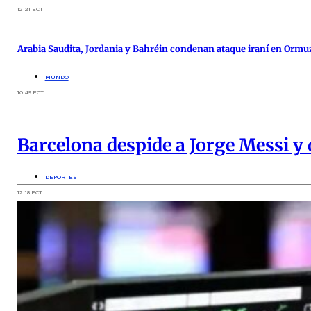
12:21 ECT
Arabia Saudita, Jordania y Bahréin condenan ataque iraní en Ormu
MUNDO
10:49 ECT
Barcelona despide a Jorge Messi y
DEPORTES
12:18 ECT