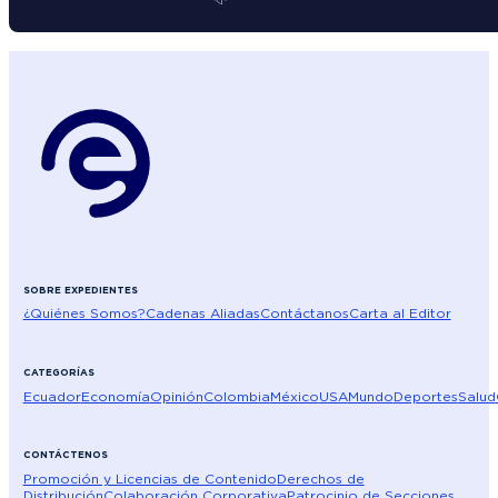
SOBRE EXPEDIENTES
¿Quiénes Somos?
Cadenas Aliadas
Contáctanos
Carta al Editor
CATEGORÍAS
Ecuador
Economía
Opinión
Colombia
México
USA
Mundo
Deportes
Salud
CONTÁCTENOS
Promoción y Licencias de Contenido
Derechos de
Distribución
Colaboración Corporativa
Patrocinio de Secciones