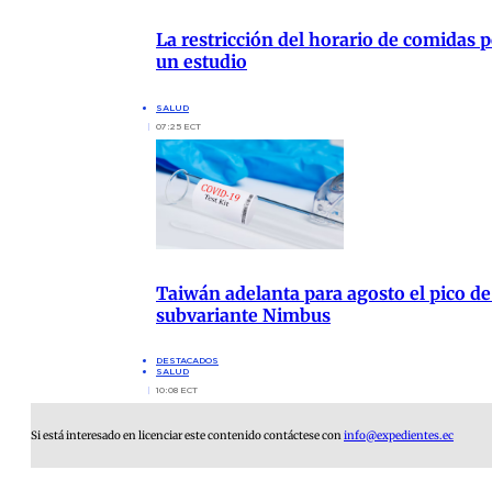
La restricción del horario de comidas 
un estudio
SALUD
07:25 ECT
Taiwán adelanta para agosto el pico de
subvariante Nimbus
DESTACADOS
SALUD
10:08 ECT
Si está interesado en licenciar este contenido contáctese con
info@expedientes.ec