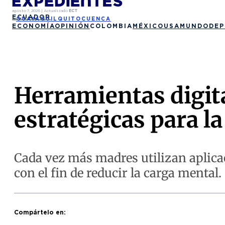
agosto 7, 2026
|
Actualizado
ECT
ECUADOR
GUAYAQUIL
QUITO
CUENCA
ECONOMÍA
OPINIÓN
COLOMBIA
MÉXICO
USA
MUNDO
DEP
Herramientas digita
estratégicas para l
Cada vez más madres utilizan aplicaci
con el fin de reducir la carga mental.
Compártelo en: