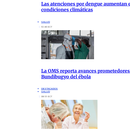
Las atenciones por dengue aumentan en
condiciones climáticas
SALUD
10:46 ECT
La OMS reporta avances prometedores 
Bundibugyo del ébola
DESTACADOS
SALUD
08:13 ECT