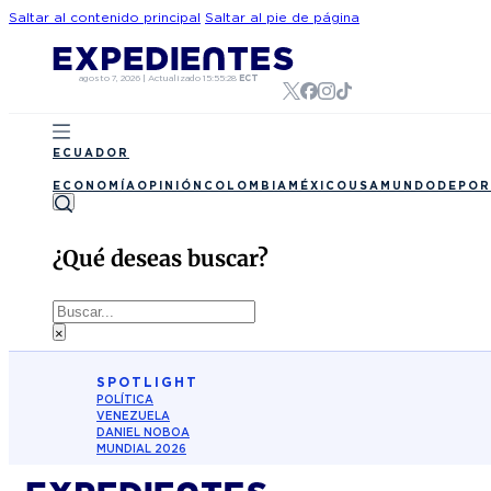
Saltar al contenido principal
Saltar al pie de página
agosto 7, 2026
|
Actualizado
15:55:28
ECT
ECUADOR
ECONOMÍA
OPINIÓN
COLOMBIA
MÉXICO
USA
MUNDO
DEPOR
¿Qué deseas buscar?
Buscar
×
SPOTLIGHT
POLÍTICA
VENEZUELA
DANIEL NOBOA
MUNDIAL 2026