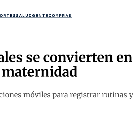
ORTES
SALUD
GENTE
COMPRAS
les se convierten en
a maternidad
ones móviles para registrar rutinas y s