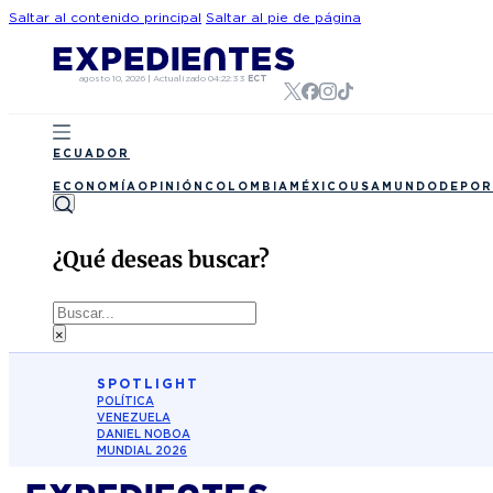
Saltar al contenido principal
Saltar al pie de página
agosto 10, 2026
|
Actualizado
04:22:33
ECT
ECUADOR
ECONOMÍA
OPINIÓN
COLOMBIA
MÉXICO
USA
MUNDO
DEPOR
¿Qué deseas buscar?
Buscar
×
SPOTLIGHT
POLÍTICA
VENEZUELA
DANIEL NOBOA
MUNDIAL 2026