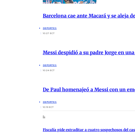
Barcelona cae ante Macará y se aleja de
DEPORTES
10:27 ECT
Messi despidió a su padre Jorge en un
DEPORTES
10:24 ECT
De Paul homenajeó a Messi con un emo
DEPORTES
10:19 ECT
Fiscalía pide extraditar a cuatro sospechosos del cas