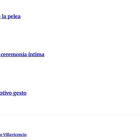
 la pelea
a ceremonia íntima
tivo gesto
o Villavicencio