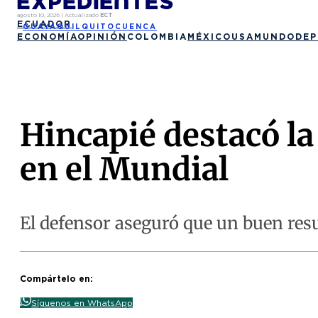
agosto 10, 2026
|
Actualizado
ECT
ECUADOR
GUAYAQUIL
QUITO
CUENCA
ECONOMÍA
OPINIÓN
COLOMBIA
MÉXICO
USA
MUNDO
DEP
Hincapié destacó la
en el Mundial
El defensor aseguró que un buen resu
Compártelo en:
Síguenos en WhatsApp