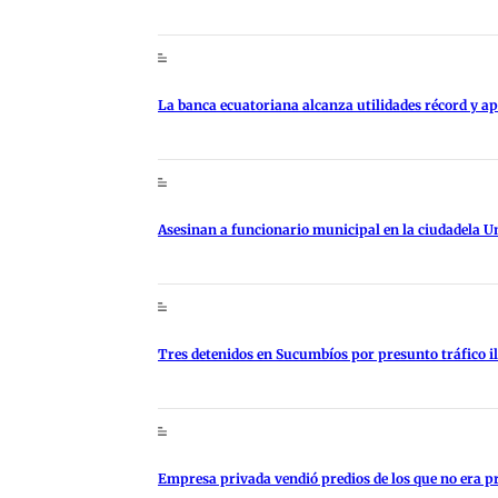
La banca ecuatoriana alcanza utilidades récord y 
Asesinan a funcionario municipal en la ciudadela U
Tres detenidos en Sucumbíos por presunto tráfico i
Empresa privada vendió predios de los que no era p